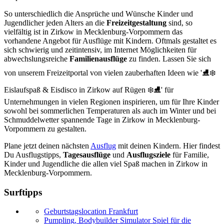
So unterschiedlich die Ansprüche und Wünsche Kinder und
Jugendlicher jeden Alters an die
Freizeitgestaltung
sind, so
vielfältig ist in Zirkow in Mecklenburg-Vorpommern das
vorhandene Angebot für Ausflüge mit Kindern. Oftmals gestaltet es
sich schwierig und zeitintensiv, im Internet Möglichkeiten für
abwechslungsreiche
Familienausflüge
zu finden. Lassen Sie sich
von unserem Freizeitportal von vielen zauberhaften Ideen wie '⛸️❄️
Eislaufspaß & Eisdisco in Zirkow auf Rügen ❄️⛸' für
Unternehmungen in vielen Regionen inspirieren, um für Ihre Kinder
sowohl bei sommerlichen Temperaturen als auch im Winter und bei
Schmuddelwetter spannende Tage in Zirkow in Mecklenburg-
Vorpommern zu gestalten.
Plane jetzt deinen nächsten
Ausflug
mit deinen Kindern. Hier findest
Du Ausflugstipps,
Tagesausflüge
und
Ausflugsziele
für Familie,
Kinder und Jugendliche die allen viel Spaß machen in Zirkow in
Mecklenburg-Vorpommern.
Surftipps
Geburtstagslocation Frankfurt
Pumpling, Bodybuilder Simulator Spiel für die