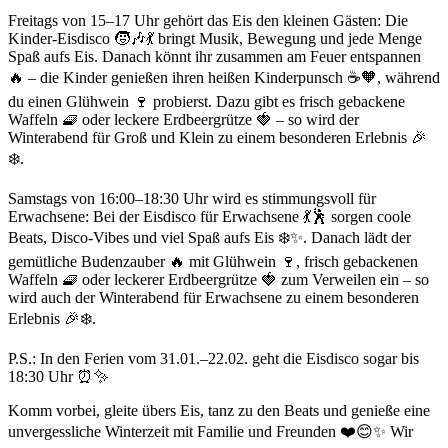
Freitags von 15–17 Uhr gehört das Eis den kleinen Gästen: Die
Kinder-Eisdisco 🧒🎶💃 bringt Musik, Bewegung und jede Menge
Spaß aufs Eis. Danach könnt ihr zusammen am Feuer entspannen
🔥 – die Kinder genießen ihren heißen Kinderpunsch ☕🧡, während
du einen Glühwein 🍷 probierst. Dazu gibt es frisch gebackene
Waffeln 🧇 oder leckere Erdbeergrütze 🍓 – so wird der
Winterabend für Groß und Klein zu einem besonderen Erlebnis 🎉
❄️.
Samstags von 16:00–18:30 Uhr wird es stimmungsvoll für
Erwachsene: Bei der Eisdisco für Erwachsene 💃🕺 sorgen coole
Beats, Disco-Vibes und viel Spaß aufs Eis ❄️✨. Danach lädt der
gemütliche Budenzauber 🔥 mit Glühwein 🍷, frisch gebackenen
Waffeln 🧇 oder leckerer Erdbeergrütze 🍓 zum Verweilen ein – so
wird auch der Winterabend für Erwachsene zu einem besonderen
Erlebnis 🎉❄️.
P.S.: In den Ferien vom 31.01.–22.02. geht die Eisdisco sogar bis
18:30 Uhr ⏰✨
Komm vorbei, gleite übers Eis, tanz zu den Beats und genieße eine
unvergessliche Winterzeit mit Familie und Freunden ❤️😊✨ Wir