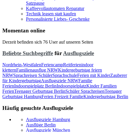
Satzpause
Kaffeevollautomaten Reparatur
Technik leasen statt kaufen
Personalisierte Liebes- Geschenke
Momentan online
Derzeit befinden sich 76 User auf unseren Seiten
Beliebte Suchbegriffe
für
Ausflugsziele
Nordrhein-Westfalen
Feriencamp
Reitferien
indoor
klettern
Familienausflug NRW
Kindergeburtstag feiern
NRW
Sprachreisen Schüler
Sprachschule
Ferien mit Kinder
Zauberer
für Kindergeburtstag
Ausflugsziele NRW
Familie
Ferien
Indoorspielplatz Berlin
Indoorspielplatz
Kinder Familien
Ferien
Teenager Geburtstag Berlin
Schüler Sprachreisen
Teenager
Geburtstag Hamburg
Ferien Freizeit Familie
Kindergeburtstag Berlin
Häufig gesuchte Ausflugsziele
Ausflugsziele Hamburg
Ausflüge Berlin
Ausflugsziele München