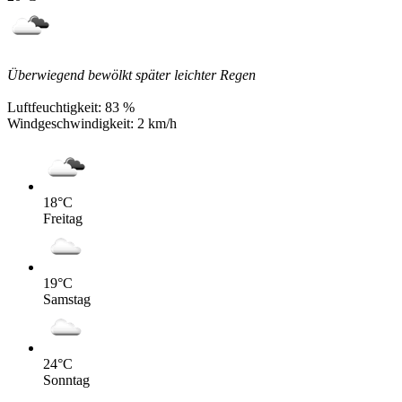
Überwiegend bewölkt später leichter Regen
Luftfeuchtigkeit:
83 %
Windgeschwindigkeit:
2 km/h
18
°C
Freitag
19
°C
Samstag
24
°C
Sonntag