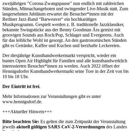
zweijährigen "Corona-Zwangspause" nun endlich mit zahlreichen
Ständen, Mitmachangeboten und swingender Live-Musik statt. Zum
langersehnten Jubiläum erwartet die Besucher*innen mit der
Berliner Jazz-Band “Barweaver“ ein hochkarätiges
Musikprogramm. Gespielt werden z. B. traditionelle Jazzklassiker,
bekannte Swingstücke aus der Benny Goodman Ära gemixt mit
groovigen Sounds aus Rock/Pop, Schlager und Evergreens. Auch
für das leibliche Wohl ist gesorgt. An den gastronomischen Ständen
gibt es Getränke, Kaffee und Kuchen und herzhafte Leckereien.
Der diesjährige Kunsthandwerkermarkt verspricht, wieder ein
buntes Open Air Highlight für Familien und alle kunsthandwerklich
interessierten Besucher*innen zu werden. Auch 2022 öffnet der
Hennigsdorfer Kunsthandwerkermarkt seine Tore in der Zeit von bis
10 bis 18 Uhr.
Der Eintritt ist frei
.
Mehr Informationen zur Veranstaltungen gibt es unter
www.hennigsdorf.de.
+++Aktueller Hinweis+++
Bitte beachten Sie:
Es gelten die zum Zeitpunkt der Veranstaltung
jeweils
aktuell gültigen SARS CoV-2-Verordnungen
des Landes