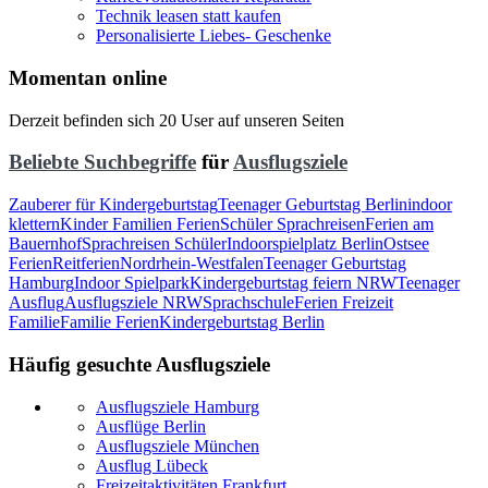
Technik leasen statt kaufen
Personalisierte Liebes- Geschenke
Momentan online
Derzeit befinden sich 20 User auf unseren Seiten
Beliebte Suchbegriffe
für
Ausflugsziele
Zauberer für Kindergeburtstag
Teenager Geburtstag Berlin
indoor
klettern
Kinder Familien Ferien
Schüler Sprachreisen
Ferien am
Bauernhof
Sprachreisen Schüler
Indoorspielplatz Berlin
Ostsee
Ferien
Reitferien
Nordrhein-Westfalen
Teenager Geburtstag
Hamburg
Indoor Spielpark
Kindergeburtstag feiern NRW
Teenager
Ausflug
Ausflugsziele NRW
Sprachschule
Ferien Freizeit
Familie
Familie Ferien
Kindergeburtstag Berlin
Häufig gesuchte Ausflugsziele
Ausflugsziele Hamburg
Ausflüge Berlin
Ausflugsziele München
Ausflug Lübeck
Freizeitaktivitäten Frankfurt