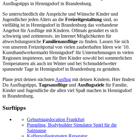
Ausflugstipps in Hennigsdorf in Brandenburg.
So unterschiedlich die Ansprüche und Wünsche Kinder und
Jugendlicher jeden Alters an die
Freizeitgestaltung
sind, so
vielfältig ist in Hennigsdorf in Brandenburg das vorhandene
Angebot für Ausflüge mit Kindern. Oftmals gestaltet es sich
schwierig und zeitintensiv, im Internet Möglichkeiten für
abwechslungsreiche
Familienausflüge
zu finden. Lassen Sie sich
von unserem Freizeitportal von vielen zauberhaften Ideen wie '10.
Kunsthandwerkermarkt Hennigsdorf' für Unternehmungen in vielen
Regionen inspirieren, um für Ihre Kinder sowohl bei sommerlichen
Temperaturen als auch im Winter und bei Schmuddelwetter
spannende Tage in Hennigsdorf in Brandenburg zu gestalten.
Plane jetzt deinen nächsten
Ausflug
mit deinen Kindern. Hier findest
Du Ausflugstipps,
Tagesausflüge
und
Ausflugsziele
für Familie,
Kinder und Jugendliche die allen viel Spaß machen in Hennigsdorf
in Brandenburg.
Surftipps
Geburtstagslocation Frankfurt
Pumpling, Bodybuilder Simulator Spiel für die
Satzpause
Kaffeevollautomaten Reparatur