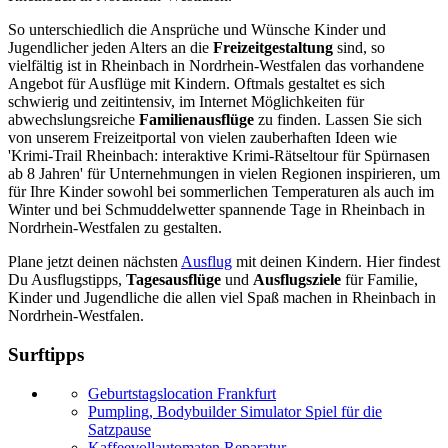
So unterschiedlich die Ansprüche und Wünsche Kinder und
Jugendlicher jeden Alters an die
Freizeitgestaltung
sind, so
vielfältig ist in Rheinbach in Nordrhein-Westfalen das vorhandene
Angebot für Ausflüge mit Kindern. Oftmals gestaltet es sich
schwierig und zeitintensiv, im Internet Möglichkeiten für
abwechslungsreiche
Familienausflüge
zu finden. Lassen Sie sich
von unserem Freizeitportal von vielen zauberhaften Ideen wie
'Krimi-Trail Rheinbach: interaktive Krimi-Rätseltour für Spürnasen
ab 8 Jahren' für Unternehmungen in vielen Regionen inspirieren, um
für Ihre Kinder sowohl bei sommerlichen Temperaturen als auch im
Winter und bei Schmuddelwetter spannende Tage in Rheinbach in
Nordrhein-Westfalen zu gestalten.
Plane jetzt deinen nächsten
Ausflug
mit deinen Kindern. Hier findest
Du Ausflugstipps,
Tagesausflüge
und
Ausflugsziele
für Familie,
Kinder und Jugendliche die allen viel Spaß machen in Rheinbach in
Nordrhein-Westfalen.
Surftipps
Geburtstagslocation Frankfurt
Pumpling, Bodybuilder Simulator Spiel für die
Satzpause
Kaffeevollautomaten Reparatur