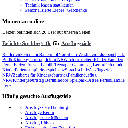
Technik leasen statt kaufen
Personalisierte Liebes- Geschenke
Momentan online
Derzeit befinden sich 26 User auf unseren Seiten
Beliebte Suchbegriffe
für
Ausflugsziele
Reitferien
Ferien am Bauernhof
Nordrhein-Westfalen
Indoorspielplatz
Berlin
Kindergeburtstag feiern NRW
indoor klettern
Kinder Familien
Ferien
Ferien Freizeit Familie
Teenager Geburtstag Berlin
Ferien mit
Kinder
Feriencamp
Indoorspielplatz
Sprachschule
Ausflugsziele
NRW
Zauberer für Kindergeburtstag
Familienausflug
NRW
Kindergeburtstag Berlin
Indoor Spielpark
Ostsee Ferien
Familie
Ferien
Häufig gesuchte Ausflugsziele
Ausflugsziele Hamburg
Ausflüge Berlin
Ausflugsziele München
Ausflug Lübeck
Freizeitaktivitäten Frankfurt