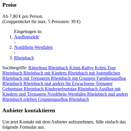
Preise
Ab 7,80 € pro Person.
(Gruppenticket für max. 5 Personen: 39 €)
Eingetragen in:
Ausflugsziele
›
Nordrhein-Westfalen
›
Rheinbach
Suchbegriffe:
Rätseltour Rheinbach
Krimi-Rallye
Krimi-Tour
Rheinbach
Rheinbach mit Kindern
Rheinbach mit Jugendlichen
Rheinbach mit Teenagern
Rheinbach mit Gruppen
Familienausflug
Rheinbach
Rheinbach mal anders für Erwachsene
Teenager
Geburtstag Rheinbach
Kindergeburtstag Rheinbach
Ausflug mit
Kindern und Teenagern Nordrhein-Westfalen
Rheinbach mal anders
Rheinbach erleben
Gruppenausflug Rheinbach
Anbieter kontaktieren
Um jetzt Kontakt mit dem Anbieter aufzunehmen, fülle einfach das
folgende Formular aus.