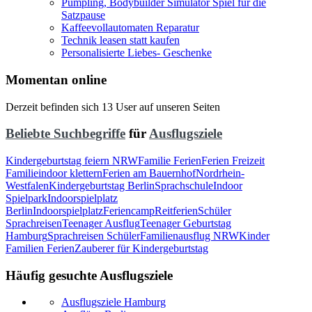
Pumpling, Bodybuilder Simulator Spiel für die
Satzpause
Kaffeevollautomaten Reparatur
Technik leasen statt kaufen
Personalisierte Liebes- Geschenke
Momentan online
Derzeit befinden sich 13 User auf unseren Seiten
Beliebte Suchbegriffe
für
Ausflugsziele
Kindergeburtstag feiern NRW
Familie Ferien
Ferien Freizeit
Familie
indoor klettern
Ferien am Bauernhof
Nordrhein-
Westfalen
Kindergeburtstag Berlin
Sprachschule
Indoor
Spielpark
Indoorspielplatz
Berlin
Indoorspielplatz
Feriencamp
Reitferien
Schüler
Sprachreisen
Teenager Ausflug
Teenager Geburtstag
Hamburg
Sprachreisen Schüler
Familienausflug NRW
Kinder
Familien Ferien
Zauberer für Kindergeburtstag
Häufig gesuchte Ausflugsziele
Ausflugsziele Hamburg