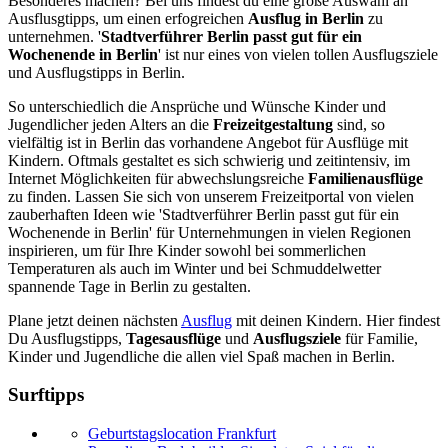
Besonderes machen? Bei uns findest du eine große Auswahl an
Ausflusgtipps, um einen erfogreichen
Ausflug in Berlin
zu
unternehmen. '
Stadtverführer Berlin passt gut für ein
Wochenende in Berlin
' ist nur eines von vielen tollen Ausflugsziele
und Ausflugstipps in Berlin.
So unterschiedlich die Ansprüche und Wünsche Kinder und
Jugendlicher jeden Alters an die
Freizeitgestaltung
sind, so
vielfältig ist in Berlin das vorhandene Angebot für Ausflüge mit
Kindern. Oftmals gestaltet es sich schwierig und zeitintensiv, im
Internet Möglichkeiten für abwechslungsreiche
Familienausflüge
zu finden. Lassen Sie sich von unserem Freizeitportal von vielen
zauberhaften Ideen wie 'Stadtverführer Berlin passt gut für ein
Wochenende in Berlin' für Unternehmungen in vielen Regionen
inspirieren, um für Ihre Kinder sowohl bei sommerlichen
Temperaturen als auch im Winter und bei Schmuddelwetter
spannende Tage in Berlin zu gestalten.
Plane jetzt deinen nächsten
Ausflug
mit deinen Kindern. Hier findest
Du Ausflugstipps,
Tagesausflüge
und
Ausflugsziele
für Familie,
Kinder und Jugendliche die allen viel Spaß machen in Berlin.
Surftipps
Geburtstagslocation Frankfurt