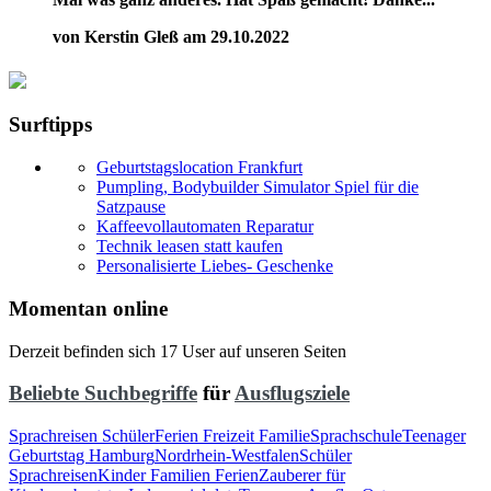
von Kerstin Gleß am 29.10.2022
Surftipps
Geburtstagslocation Frankfurt
Pumpling, Bodybuilder Simulator Spiel für die
Satzpause
Kaffeevollautomaten Reparatur
Technik leasen statt kaufen
Personalisierte Liebes- Geschenke
Momentan online
Derzeit befinden sich 17 User auf unseren Seiten
Beliebte Suchbegriffe
für
Ausflugsziele
Sprachreisen Schüler
Ferien Freizeit Familie
Sprachschule
Teenager
Geburtstag Hamburg
Nordrhein-Westfalen
Schüler
Sprachreisen
Kinder Familien Ferien
Zauberer für