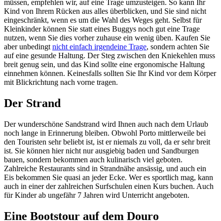
müssen, empfehlen wir, auf eine Trage umzusteigen. So kann Ihr
Kind von Ihrem Rücken aus alles überblicken, und Sie sind nicht
eingeschränkt, wenn es um die Wahl des Weges geht. Selbst für
Kleinkinder können Sie statt eines Buggys noch gut eine Trage
nutzen, wenn Sie dies vorher zuhause ein wenig üben. Kaufen Sie
aber unbedingt
nicht einfach irgendeine Trage
, sondern achten Sie
auf eine gesunde Haltung. Der Steg zwischen den Kniekehlen muss
breit genug sein, und das Kind sollte eine ergonomische Haltung
einnehmen können. Keinesfalls sollten Sie Ihr Kind vor dem Körper
mit Blickrichtung nach vorne tragen.
Der Strand
Der wunderschöne Sandstrand wird Ihnen auch nach dem Urlaub
noch lange in Erinnerung bleiben. Obwohl Porto mittlerweile bei
den Touristen sehr beliebt ist, ist er niemals zu voll, da er sehr breit
ist. Sie können hier nicht nur ausgiebig baden und Sandburgen
bauen, sondern bekommen auch kulinarisch viel geboten.
Zahlreiche Restaurants sind in Strandnähe ansässig, und auch ein
Eis bekommen Sie quasi an jeder Ecke. Wer es sportlich mag, kann
auch in einer der zahlreichen Surfschulen einen Kurs buchen. Auch
für Kinder ab ungefähr 7 Jahren wird Unterricht angeboten.
Eine Bootstour auf dem Douro