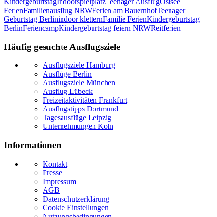
Kindergeburtstag
Indoorspielplatz
Teenager Ausflug
Ostsee
Ferien
Familienausflug NRW
Ferien am Bauernhof
Teenager
Geburtstag Berlin
indoor klettern
Familie Ferien
Kindergeburtstag
Berlin
Feriencamp
Kindergeburtstag feiern NRW
Reitferien
Häufig gesuchte Ausflugsziele
Ausflugsziele Hamburg
Ausflüge Berlin
Ausflugsziele München
Ausflug Lübeck
Freizeitaktivitäten Frankfurt
Ausflugstipps Dortmund
Tagesausflüge Leipzig
Unternehmungen Köln
Informationen
Kontakt
Presse
Impressum
AGB
Datenschutzerklärung
Cookie Einstellungen
Nutzungsbedingungen