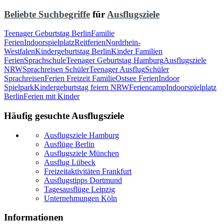
Beliebte Suchbegriffe
für
Ausflugsziele
Teenager Geburtstag Berlin
Familie
Ferien
Indoorspielplatz
Reitferien
Nordrhein-
Westfalen
Kindergeburtstag Berlin
Kinder Familien
Ferien
Sprachschule
Teenager Geburtstag Hamburg
Ausflugsziele
NRW
Sprachreisen Schüler
Teenager Ausflug
Schüler
Sprachreisen
Ferien Freizeit Familie
Ostsee Ferien
Indoor
Spielpark
Kindergeburtstag feiern NRW
Feriencamp
Indoorspielplatz
Berlin
Ferien mit Kinder
Häufig gesuchte Ausflugsziele
Ausflugsziele Hamburg
Ausflüge Berlin
Ausflugsziele München
Ausflug Lübeck
Freizeitaktivitäten Frankfurt
Ausflugstipps Dortmund
Tagesausflüge Leipzig
Unternehmungen Köln
Informationen