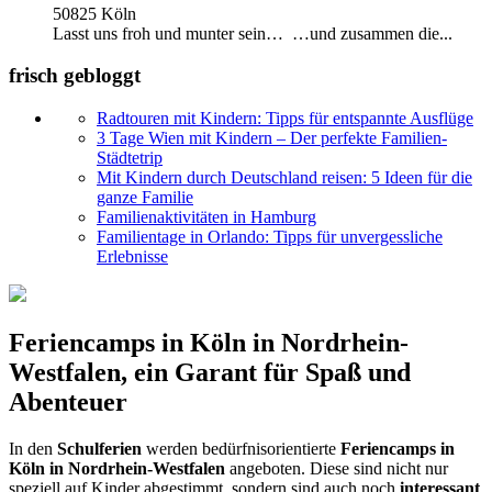
50825 Köln
Lasst uns froh und munter sein… …und zusammen die...
frisch gebloggt
Radtouren mit Kindern: Tipps für entspannte Ausflüge
3 Tage Wien mit Kindern – Der perfekte Familien-
Städtetrip
Mit Kindern durch Deutschland reisen: 5 Ideen für die
ganze Familie
Familienaktivitäten in Hamburg
Familientage in Orlando: Tipps für unvergessliche
Erlebnisse
Feriencamps in Köln in Nordrhein-
Westfalen, ein Garant für Spaß und
Abenteuer
In den
Schulferien
werden bedürfnisorientierte
Feriencamps in
Köln in Nordrhein-Westfalen
angeboten. Diese sind nicht nur
speziell auf Kinder abgestimmt, sondern sind auch noch
interessant