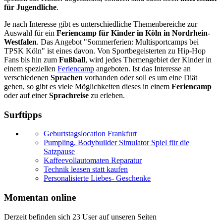
für Jugendliche
.
Je nach Interesse gibt es unterschiedliche Themenbereiche zur
Auswahl für ein
Feriencamp für Kinder in Köln in Nordrhein-
Westfalen
. Das Angebot "Sommerferien: Multisportcamps bei
TPSK Köln" ist eines davon. Von Sportbegeisterten zu Hip-Hop
Fans bis hin zum
Fußball
, wird jedes Themengebiet der Kinder in
einem speziellen
Feriencamp
angeboten. Ist das Interesse an
verschiedenen
Sprachen
vorhanden oder soll es um eine Diät
gehen, so gibt es viele Möglichkeiten dieses in einem
Feriencamp
oder auf einer
Sprachreise
zu erleben.
Surftipps
Geburtstagslocation Frankfurt
Pumpling, Bodybuilder Simulator Spiel für die
Satzpause
Kaffeevollautomaten Reparatur
Technik leasen statt kaufen
Personalisierte Liebes- Geschenke
Momentan online
Derzeit befinden sich 23 User auf unseren Seiten