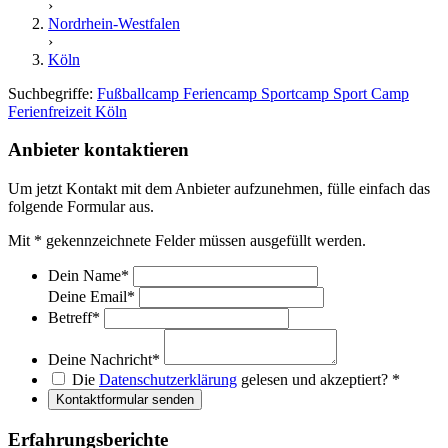
›
Nordrhein-Westfalen
›
Köln
Suchbegriffe:
Fußballcamp
Feriencamp
Sportcamp
Sport Camp
Ferienfreizeit Köln
Anbieter kontaktieren
Um jetzt Kontakt mit dem Anbieter aufzunehmen, fülle einfach das
folgende Formular aus.
Mit
*
gekennzeichnete Felder müssen ausgefüllt werden.
Dein Name
*
Deine Email
*
Betreff
*
Deine Nachricht
*
Die
Datenschutzerklärung
gelesen und akzeptiert?
*
Kontaktformular senden
Erfahrungsberichte