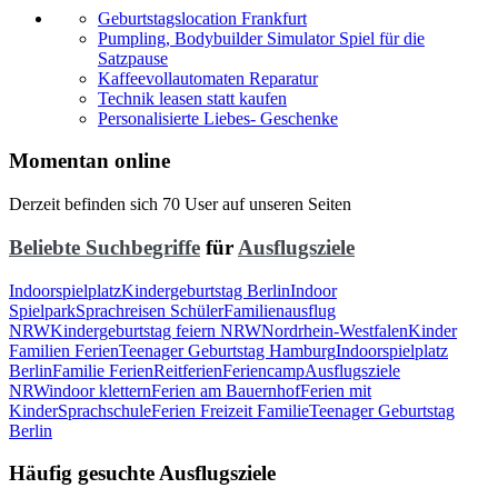
Geburtstagslocation Frankfurt
Pumpling, Bodybuilder Simulator Spiel für die
Satzpause
Kaffeevollautomaten Reparatur
Technik leasen statt kaufen
Personalisierte Liebes- Geschenke
Momentan online
Derzeit befinden sich 70 User auf unseren Seiten
Beliebte Suchbegriffe
für
Ausflugsziele
Indoorspielplatz
Kindergeburtstag Berlin
Indoor
Spielpark
Sprachreisen Schüler
Familienausflug
NRW
Kindergeburtstag feiern NRW
Nordrhein-Westfalen
Kinder
Familien Ferien
Teenager Geburtstag Hamburg
Indoorspielplatz
Berlin
Familie Ferien
Reitferien
Feriencamp
Ausflugsziele
NRW
indoor klettern
Ferien am Bauernhof
Ferien mit
Kinder
Sprachschule
Ferien Freizeit Familie
Teenager Geburtstag
Berlin
Häufig gesuchte Ausflugsziele