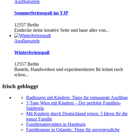
Ausflugsziele
Sommerferienspaß im TJP
12557 Berlin
Entdecke deine kreative Seite und baue alles von...
Ausflugsziele
Winterferienspaß
12557 Berlin
Basteln, Handwerken und experimentieren Ihr könnt euch
schon...
frisch gebloggt
Radtouren mit Kindern: Tipps für entspannte Ausflüge
3 Tage Wien mit Kindern – Der perfekte Familien-
Städtetrip
Mit Kindern durch Deutschland reisen: 5 Ideen für die
ganze Familie
Familienaktivitäten in Hamburg
Familientage in Orlando: Tipps für unvergessliche