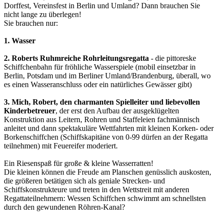
Dorffest, Vereinsfest in Berlin und Umland? Dann brauchen Sie
nicht lange zu überlegen!
Sie brauchen nur:
1. Wasser
2. Roberts Ruhmreiche Rohrleitungsregatta
- die pittoreske
Schiffchenbahn für fröhliche Wasserspiele (mobil einsetzbar in
Berlin, Potsdam und im Berliner Umland/Brandenburg, überall, wo
es einen Wasseranschluss oder ein natürliches Gewässer gibt)
3. Mich, Robert, den charmanten Spielleiter und liebevollen
Kinderbetreuer
, der erst den Aufbau der ausgeklügelten
Konstruktion aus Leitern, Rohren und Staffeleien fachmännisch
anleitet und dann spektakuläre Wettfahrten mit kleinen Korken- oder
Borkenschiffchen (Schiffskapitäne von 0-99 dürfen an der Regatta
teilnehmen) mit Feuereifer moderiert.
Ein Riesenspaß für große & kleine Wasserratten!
Die kleinen können die Freude am Planschen genüsslich auskosten,
die größeren betätigen sich als geniale Strecken- und
Schiffskonstrukteure und treten in den Wettstreit mit anderen
Regattateilnehmern: Wessen Schiffchen schwimmt am schnellsten
durch den gewundenen Röhren-Kanal?