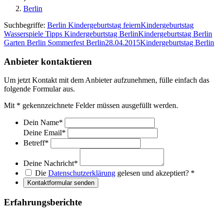
Berlin
Suchbegriffe:
Berlin Kindergeburtstag feiern
Kindergeburtstag
Wasserspiele
Tipps Kindergeburtstag Berlin
Kindergeburtstag Berlin
Garten
Berlin Sommerfest
Berlin28.04.2015
Kindergeburtstag Berlin
Anbieter kontaktieren
Um jetzt Kontakt mit dem Anbieter aufzunehmen, fülle einfach das
folgende Formular aus.
Mit
*
gekennzeichnete Felder müssen ausgefüllt werden.
Dein Name
*
Deine Email
*
Betreff
*
Deine Nachricht
*
Die
Datenschutzerklärung
gelesen und akzeptiert?
*
Kontaktformular senden
Erfahrungsberichte