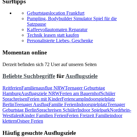
Surftipps
Geburtstagslocation Frankfurt
Pumpling, Bodybuilder Simulator Spiel für die
Satzpause
Kaffeevollautomaten Reparatur
Technik leasen statt kaufen
Personalisierte Liebes- Geschenke
Momentan online
Derzeit befinden sich 72 User auf unseren Seiten
Beliebte Suchbegriffe
für
Ausflugsziele
Reitferien
Familienausflug NRW
Teenager Geburtstag
Hamburg
Ausflugsziele NRW
Ferien am Bauernhof
Schüler
Sprachreisen
Ferien mit Kinder
Feriencamp
Indoorspielplatz
Berlin
Teenager Ausflug
Familie Ferien
Indoorspielplatz
Teenager
Geburtstag Berlin
Sprachreisen Schüler
Indoor Spielpark
Nordrhein-
Westfalen
Kinder Familien Ferien
Ferien Freizeit Familie
indoor
klettern
Ostsee Ferien
Häufig gesuchte Ausflugsziele