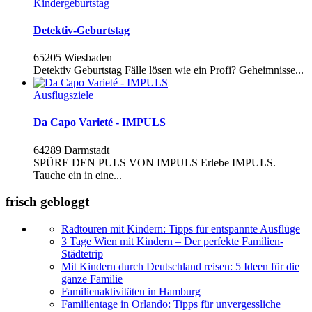
Kindergeburtstag
Detektiv-Geburtstag
65205 Wiesbaden
Detektiv Geburtstag Fälle lösen wie ein Profi? Geheimnisse...
Ausflugsziele
Da Capo Varieté - IMPULS
64289 Darmstadt
SPÜRE DEN PULS VON IMPULS Erlebe IMPULS.
Tauche ein in eine...
frisch gebloggt
Radtouren mit Kindern: Tipps für entspannte Ausflüge
3 Tage Wien mit Kindern – Der perfekte Familien-
Städtetrip
Mit Kindern durch Deutschland reisen: 5 Ideen für die
ganze Familie
Familienaktivitäten in Hamburg
Familientage in Orlando: Tipps für unvergessliche