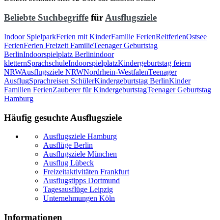
Beliebte Suchbegriffe
für
Ausflugsziele
Indoor Spielpark
Ferien mit Kinder
Familie Ferien
Reitferien
Ostsee
Ferien
Ferien Freizeit Familie
Teenager Geburtstag
Berlin
Indoorspielplatz Berlin
indoor
klettern
Sprachschule
Indoorspielplatz
Kindergeburtstag feiern
NRW
Ausflugsziele NRW
Nordrhein-Westfalen
Teenager
Ausflug
Sprachreisen Schüler
Kindergeburtstag Berlin
Kinder
Familien Ferien
Zauberer für Kindergeburtstag
Teenager Geburtstag
Hamburg
Häufig gesuchte Ausflugsziele
Ausflugsziele Hamburg
Ausflüge Berlin
Ausflugsziele München
Ausflug Lübeck
Freizeitaktivitäten Frankfurt
Ausflugstipps Dortmund
Tagesausflüge Leipzig
Unternehmungen Köln
Informationen