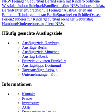
NRW
Teenager Geburtstag Berlin
Ferien mit Kinder
Nordrhein-
Westfalen
Indoor Spielpark
Familienausflug NRW
Indoorspielplatz
Berlin
Reitferien
Sprachschule
Teenager Ausflug
Ferien am
Bauernhof
Kindergeburtstag Berlin
Sprachreisen Schüler
Ostsee
Ferien
Zauberer für Kindergeburtstag
Teenager Geburtstag
Hamburg
Kindergeburtstag feiern NRW
Häufig gesuchte Ausflugsziele
Ausflugsziele Hamburg
Ausflüge Berlin
Ausflugsziele München
Ausflug Lübeck
Freizeitaktivitäten Frankfurt
Ausflugstipps Dortmund
Tagesausflüge Leipzig
Unternehmungen Köln
Informationen
Kontakt
Presse
Impressum
AGB
Datenschutzerklärung