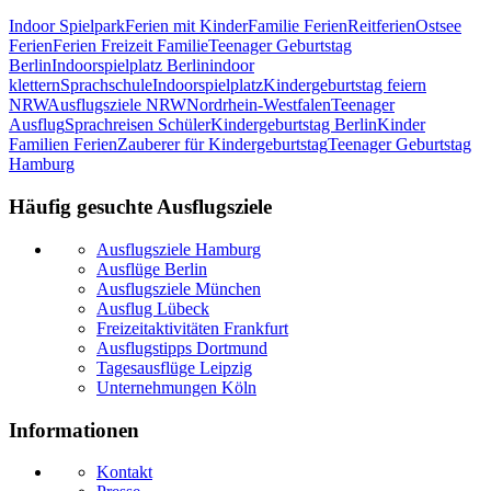
Indoor Spielpark
Ferien mit Kinder
Familie Ferien
Reitferien
Ostsee
Ferien
Ferien Freizeit Familie
Teenager Geburtstag
Berlin
Indoorspielplatz Berlin
indoor
klettern
Sprachschule
Indoorspielplatz
Kindergeburtstag feiern
NRW
Ausflugsziele NRW
Nordrhein-Westfalen
Teenager
Ausflug
Sprachreisen Schüler
Kindergeburtstag Berlin
Kinder
Familien Ferien
Zauberer für Kindergeburtstag
Teenager Geburtstag
Hamburg
Häufig gesuchte Ausflugsziele
Ausflugsziele Hamburg
Ausflüge Berlin
Ausflugsziele München
Ausflug Lübeck
Freizeitaktivitäten Frankfurt
Ausflugstipps Dortmund
Tagesausflüge Leipzig
Unternehmungen Köln
Informationen
Kontakt