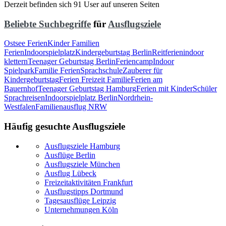
Derzeit befinden sich 91 User auf unseren Seiten
Beliebte Suchbegriffe
für
Ausflugsziele
Ostsee Ferien
Kinder Familien
Ferien
Indoorspielplatz
Kindergeburtstag Berlin
Reitferien
indoor
klettern
Teenager Geburtstag Berlin
Feriencamp
Indoor
Spielpark
Familie Ferien
Sprachschule
Zauberer für
Kindergeburtstag
Ferien Freizeit Familie
Ferien am
Bauernhof
Teenager Geburtstag Hamburg
Ferien mit Kinder
Schüler
Sprachreisen
Indoorspielplatz Berlin
Nordrhein-
Westfalen
Familienausflug NRW
Häufig gesuchte Ausflugsziele
Ausflugsziele Hamburg
Ausflüge Berlin
Ausflugsziele München
Ausflug Lübeck
Freizeitaktivitäten Frankfurt
Ausflugstipps Dortmund
Tagesausflüge Leipzig
Unternehmungen Köln