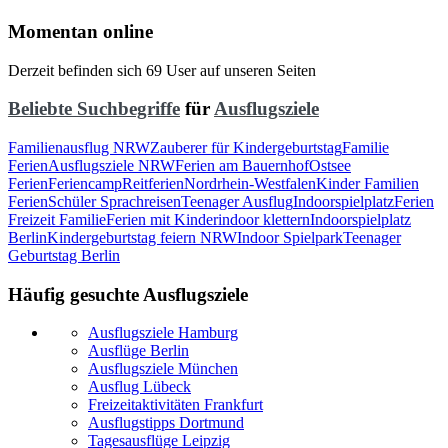
Momentan online
Derzeit befinden sich 69 User auf unseren Seiten
Beliebte Suchbegriffe
für
Ausflugsziele
Familienausflug NRW
Zauberer für Kindergeburtstag
Familie
Ferien
Ausflugsziele NRW
Ferien am Bauernhof
Ostsee
Ferien
Feriencamp
Reitferien
Nordrhein-Westfalen
Kinder Familien
Ferien
Schüler Sprachreisen
Teenager Ausflug
Indoorspielplatz
Ferien
Freizeit Familie
Ferien mit Kinder
indoor klettern
Indoorspielplatz
Berlin
Kindergeburtstag feiern NRW
Indoor Spielpark
Teenager
Geburtstag Berlin
Häufig gesuchte Ausflugsziele
Ausflugsziele Hamburg
Ausflüge Berlin
Ausflugsziele München
Ausflug Lübeck
Freizeitaktivitäten Frankfurt
Ausflugstipps Dortmund
Tagesausflüge Leipzig