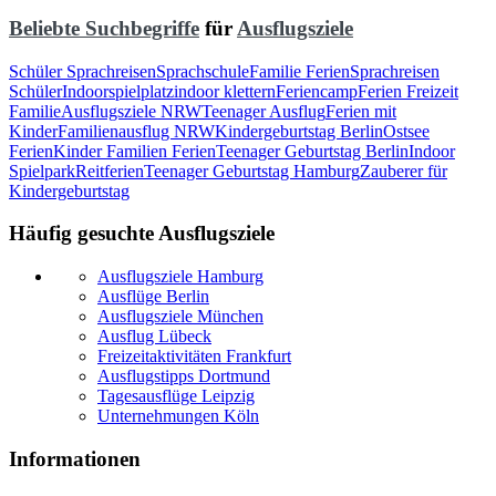
Beliebte Suchbegriffe
für
Ausflugsziele
Schüler Sprachreisen
Sprachschule
Familie Ferien
Sprachreisen
Schüler
Indoorspielplatz
indoor klettern
Feriencamp
Ferien Freizeit
Familie
Ausflugsziele NRW
Teenager Ausflug
Ferien mit
Kinder
Familienausflug NRW
Kindergeburtstag Berlin
Ostsee
Ferien
Kinder Familien Ferien
Teenager Geburtstag Berlin
Indoor
Spielpark
Reitferien
Teenager Geburtstag Hamburg
Zauberer für
Kindergeburtstag
Häufig gesuchte Ausflugsziele
Ausflugsziele Hamburg
Ausflüge Berlin
Ausflugsziele München
Ausflug Lübeck
Freizeitaktivitäten Frankfurt
Ausflugstipps Dortmund
Tagesausflüge Leipzig
Unternehmungen Köln
Informationen