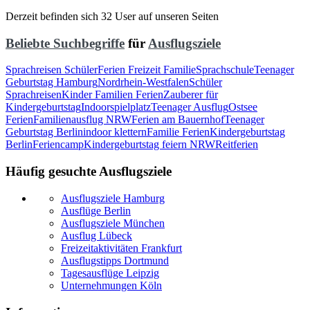
Derzeit befinden sich 32 User auf unseren Seiten
Beliebte Suchbegriffe
für
Ausflugsziele
Sprachreisen Schüler
Ferien Freizeit Familie
Sprachschule
Teenager
Geburtstag Hamburg
Nordrhein-Westfalen
Schüler
Sprachreisen
Kinder Familien Ferien
Zauberer für
Kindergeburtstag
Indoorspielplatz
Teenager Ausflug
Ostsee
Ferien
Familienausflug NRW
Ferien am Bauernhof
Teenager
Geburtstag Berlin
indoor klettern
Familie Ferien
Kindergeburtstag
Berlin
Feriencamp
Kindergeburtstag feiern NRW
Reitferien
Häufig gesuchte Ausflugsziele
Ausflugsziele Hamburg
Ausflüge Berlin
Ausflugsziele München
Ausflug Lübeck
Freizeitaktivitäten Frankfurt
Ausflugstipps Dortmund
Tagesausflüge Leipzig
Unternehmungen Köln