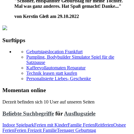
"Schöner, entspannter Geburtstag für meine Tochter.
Mal was ganz anderes. Hat Spaß gemacht! Danke..."
von Kerstin Gleß am 29.10.2022
Surftipps
Geburtstagslocation Frankfurt
Pumpling, Bodybuilder Simulator Spiel für die
Satzpause
Kaffeevollautomaten Reparatur
Technik leasen statt kaufen
Personalisierte Liebes- Geschenke
Momentan online
Derzeit befinden sich 10 User auf unseren Seiten
Beliebte Suchbegriffe
für
Ausflugsziele
Indoor Spielpark
Ferien mit Kinder
Familie Ferien
Reitferien
Ostsee
Ferien
Ferien Freizeit Familie
Teenager Geburtstag