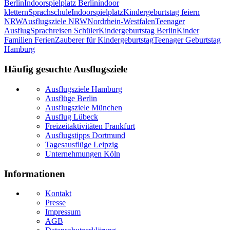
Berlin
Indoorspielplatz Berlin
indoor
klettern
Sprachschule
Indoorspielplatz
Kindergeburtstag feiern
NRW
Ausflugsziele NRW
Nordrhein-Westfalen
Teenager
Ausflug
Sprachreisen Schüler
Kindergeburtstag Berlin
Kinder
Familien Ferien
Zauberer für Kindergeburtstag
Teenager Geburtstag
Hamburg
Häufig gesuchte Ausflugsziele
Ausflugsziele Hamburg
Ausflüge Berlin
Ausflugsziele München
Ausflug Lübeck
Freizeitaktivitäten Frankfurt
Ausflugstipps Dortmund
Tagesausflüge Leipzig
Unternehmungen Köln
Informationen
Kontakt
Presse
Impressum
AGB