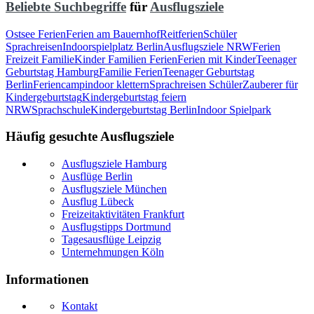
Beliebte Suchbegriffe
für
Ausflugsziele
Ostsee Ferien
Ferien am Bauernhof
Reitferien
Schüler
Sprachreisen
Indoorspielplatz Berlin
Ausflugsziele NRW
Ferien
Freizeit Familie
Kinder Familien Ferien
Ferien mit Kinder
Teenager
Geburtstag Hamburg
Familie Ferien
Teenager Geburtstag
Berlin
Feriencamp
indoor klettern
Sprachreisen Schüler
Zauberer für
Kindergeburtstag
Kindergeburtstag feiern
NRW
Sprachschule
Kindergeburtstag Berlin
Indoor Spielpark
Häufig gesuchte Ausflugsziele
Ausflugsziele Hamburg
Ausflüge Berlin
Ausflugsziele München
Ausflug Lübeck
Freizeitaktivitäten Frankfurt
Ausflugstipps Dortmund
Tagesausflüge Leipzig
Unternehmungen Köln
Informationen
Kontakt