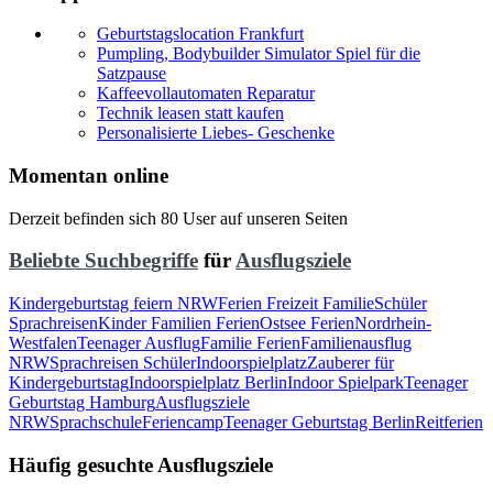
Geburtstagslocation Frankfurt
Pumpling, Bodybuilder Simulator Spiel für die
Satzpause
Kaffeevollautomaten Reparatur
Technik leasen statt kaufen
Personalisierte Liebes- Geschenke
Momentan online
Derzeit befinden sich 80 User auf unseren Seiten
Beliebte Suchbegriffe
für
Ausflugsziele
Kindergeburtstag feiern NRW
Ferien Freizeit Familie
Schüler
Sprachreisen
Kinder Familien Ferien
Ostsee Ferien
Nordrhein-
Westfalen
Teenager Ausflug
Familie Ferien
Familienausflug
NRW
Sprachreisen Schüler
Indoorspielplatz
Zauberer für
Kindergeburtstag
Indoorspielplatz Berlin
Indoor Spielpark
Teenager
Geburtstag Hamburg
Ausflugsziele
NRW
Sprachschule
Feriencamp
Teenager Geburtstag Berlin
Reitferien
Häufig gesuchte Ausflugsziele