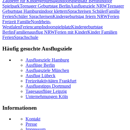
Zauberer für Kindergeburtstag
Indoorspielplatz Berlin
Indoor
Spielpark
Teenager Geburtstag Berlin
Ausflugsziele NRW
Teenager
Geburtstag Hamburg
indoor klettern
Sprachreisen Schüler
Familie
Ferien
Schüler Sprachreisen
Kindergeburtstag feiern NRW
Ferien
Freizeit Familie
Nordrhein-
Westfalen
Feriencamp
Indoorspielplatz
Kindergeburtstag
Berlin
Familienausflug NRW
Ferien mit Kinder
Kinder Familien
Ferien
Sprachschule
Häufig gesuchte Ausflugsziele
Ausflugsziele Hamburg
Ausflüge Berlin
Ausflugsziele München
Ausflug Lübeck
Freizeitaktivitäten Frankfurt
Ausflugstipps Dortmund
Tagesausflüge Leipzig
Unternehmungen Köln
Informationen
Kontakt
Presse
Impressum