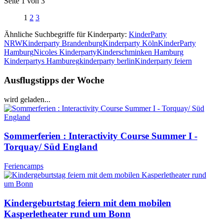
Seite 1 von 3
1
2
3
Ähnliche Suchbegriffe für Kinderparty:
KinderParty
NRW
Kinderparty Brandenburg
Kinderparty Köln
KinderParty
Hamburg
Nicoles Kinderparty
Kinderschminken Hamburg
Kinderpartys Hambureg
kinderparty berlin
Kinderparty feiern
Ausflugstipps der Woche
wird geladen...
Sommerferien : Interactivity Course Summer I -
Torquay/ Süd England
Feriencamps
Kindergeburtstag feiern mit dem mobilen
Kasperletheater rund um Bonn