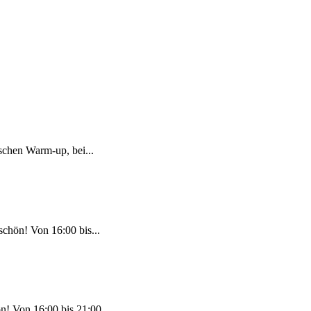
schen Warm-up, bei...
chön! Von 16:00 bis...
n! Von 16:00 bis 21:00...