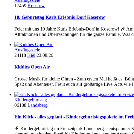
Ausflugsziele
17459
Koserow
10. Geburtstag Karls Erlebnis-Dorf Koserow
Feier mit uns 10 Jahre Karls Erlebnis-Dorf in Koserow! 🎉 Am 1
Attraktionen und Überraschungen für die ganze Familie. Was d
Ausflugsziele
24118
Kiel
23.08.26
Kiddies Open Air
Grosse Musik für kleine Ohren - Zum ersten Mal heißt es: Bühne
Spaß und Abenteuer. Freut euch auf großartige Live-Acts wie 
Kindergeburtstag
06188
Landsberg
Ein Klick - alles geplant - Kindergeburtstagspakete im Fre
🎉 Kindergeburtstag im Freizeitpark Landsberg – entspannter 
aber mit maximalem Spaß für Kinder und entspannter Auszeit fü