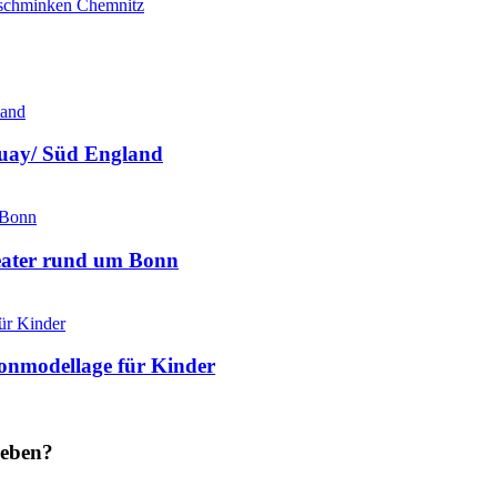
schminken Chemnitz
quay/ Süd England
heater rund um Bonn
lonmodellage für Kinder
heben?