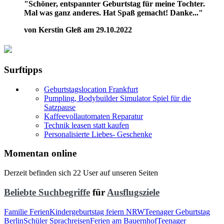
"Schöner, entspannter Geburtstag für meine Tochter.
Mal was ganz anderes. Hat Spaß gemacht! Danke..."
von Kerstin Gleß am 29.10.2022
Surftipps
Geburtstagslocation Frankfurt
Pumpling, Bodybuilder Simulator Spiel für die
Satzpause
Kaffeevollautomaten Reparatur
Technik leasen statt kaufen
Personalisierte Liebes- Geschenke
Momentan online
Derzeit befinden sich 22 User auf unseren Seiten
Beliebte Suchbegriffe
für
Ausflugsziele
Familie Ferien
Kindergeburtstag feiern NRW
Teenager Geburtstag
Berlin
Schüler Sprachreisen
Ferien am Bauernhof
Teenager