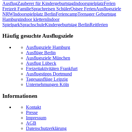
Ausflug
Zauberer für Kindergeburtstag
Indoorspielplatz
Ferien
Freizeit Familie
Sprachreisen Schüler
Ostsee Ferien
Ausflugsziele
NRW
Indoorspielplatz Berlin
Feriencamp
Teenager Geburtstag
Hamburg
indoor klettern
Indoor
Spielpark
Sprachschule
Kindergeburtstag Berlin
Reitferien
Häufig gesuchte Ausflugsziele
Ausflugsziele Hamburg
Ausflüge Berlin
Ausflugsziele München
Ausflug Lübeck
Freizeitaktivitäten Frankfurt
Ausflugstipps Dortmund
Tagesausflüge Leipzig
Unternehmungen Köln
Informationen
Kontakt
Presse
Impressum
AGB
Datenschutzerklärung