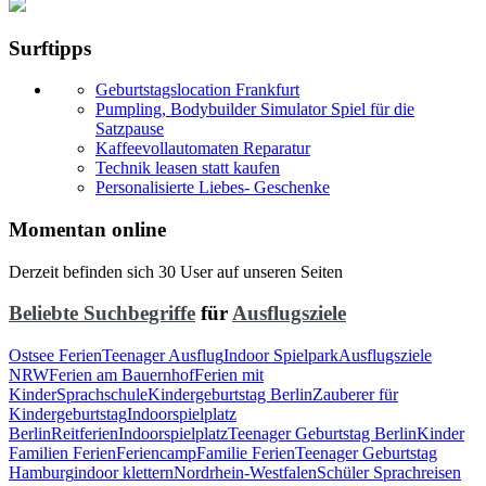
Surftipps
Geburtstagslocation Frankfurt
Pumpling, Bodybuilder Simulator Spiel für die
Satzpause
Kaffeevollautomaten Reparatur
Technik leasen statt kaufen
Personalisierte Liebes- Geschenke
Momentan online
Derzeit befinden sich 30 User auf unseren Seiten
Beliebte Suchbegriffe
für
Ausflugsziele
Ostsee Ferien
Teenager Ausflug
Indoor Spielpark
Ausflugsziele
NRW
Ferien am Bauernhof
Ferien mit
Kinder
Sprachschule
Kindergeburtstag Berlin
Zauberer für
Kindergeburtstag
Indoorspielplatz
Berlin
Reitferien
Indoorspielplatz
Teenager Geburtstag Berlin
Kinder
Familien Ferien
Feriencamp
Familie Ferien
Teenager Geburtstag
Hamburg
indoor klettern
Nordrhein-Westfalen
Schüler Sprachreisen