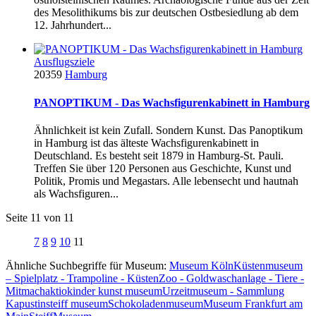
des Mesolithikums bis zur deutschen Ostbesiedlung ab dem
12. Jahrhundert...
Ausflugsziele
20359
Hamburg
PANOPTIKUM - Das Wachsfigurenkabinett in Hamburg
Ähnlichkeit ist kein Zufall. Sondern Kunst. Das Panoptikum
in Hamburg ist das älteste Wachsfigurenkabinett in
Deutschland. Es besteht seit 1879 in Hamburg-St. Pauli.
Treffen Sie über 120 Personen aus Geschichte, Kunst und
Politik, Promis und Megastars. Alle lebensecht und hautnah
als Wachsfiguren...
Seite 11 von 11
7
8
9
10
11
Ähnliche Suchbegriffe für Museum:
Museum Köln
Küstenmuseum
– Spielplatz - Trampoline - KüstenZoo - Goldwaschanlage - Tiere -
Mitmachaktio
kinder kunst museum
Urzeitmuseum - Sammlung
Kapustin
steiff museum
Schokoladenmuseum
Museum Frankfurt am