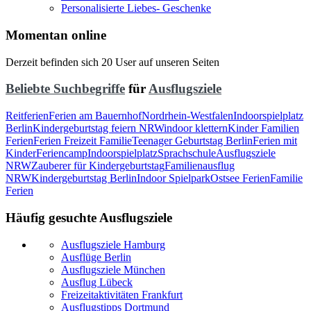
Personalisierte Liebes- Geschenke
Momentan online
Derzeit befinden sich 20 User auf unseren Seiten
Beliebte Suchbegriffe
für
Ausflugsziele
Reitferien
Ferien am Bauernhof
Nordrhein-Westfalen
Indoorspielplatz
Berlin
Kindergeburtstag feiern NRW
indoor klettern
Kinder Familien
Ferien
Ferien Freizeit Familie
Teenager Geburtstag Berlin
Ferien mit
Kinder
Feriencamp
Indoorspielplatz
Sprachschule
Ausflugsziele
NRW
Zauberer für Kindergeburtstag
Familienausflug
NRW
Kindergeburtstag Berlin
Indoor Spielpark
Ostsee Ferien
Familie
Ferien
Häufig gesuchte Ausflugsziele
Ausflugsziele Hamburg
Ausflüge Berlin
Ausflugsziele München
Ausflug Lübeck
Freizeitaktivitäten Frankfurt
Ausflugstipps Dortmund