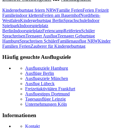
Kindergeburtstag feiern NRW
Familie Ferien
Ferien Freizeit
Familie
indoor klettern
Ferien am Bauernhof
Nordrhein-
Westfalen
Kindergeburtstag Berlin
Sprachschule
Indoor
Spielpark
Indoorspielplatz
Berlin
Indoorspielplatz
Feriencamp
Reitferien
Schüler
Sprachreisen
Teenager Ausflug
Teenager Geburtstag
Hamburg
Sprachreisen Schüler
Familienausflug NRW
Kinder
Familien Ferien
Zauberer für Kindergeburtstag
Häufig gesuchte Ausflugsziele
Ausflugsziele Hamburg
Ausflüge Berlin
Ausflugsziele München
Ausflug Lübeck
Freizeitaktivitäten Frankfurt
Ausflugstipps Dortmund
Tagesausflüge Leipzig
Unternehmungen Köln
Informationen
Kontakt