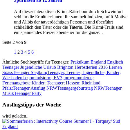
Spürnasen ab 12 Jahren
Auf dieser interaktiven Krimi-Rätseltour durch Schweinfurt
seid ihr die Ermittler:innen: Ihr sammelt Indizien, prüft Motive
und Alibis der tatverdächtigen Personen und überführt
schließlich den Täter oder die Täterin. Die Krimi-Trails sind
ein spannendes Freizeitabenteuer für die ganze...
Seite 2 von 9
1
2
3
4
5
6
Ähnliche Suchbegriffe für Teenager:
Praktikum England Englisch
Teenager Jugendliche Urlaub Brighton Herbstferien 2016 Lernen
Spass
Teenager Siegburg
Teenager; Teenies; Jugendliche; Kinder;
Wiesbaden
Legomindstorm; EV3; programmieren;
Ferienangebote;Kinder; Teenager; Hessen; Rheinland
Pfalz;
Teenager Ausflug NRW
Teenagergeburtstag NRW
Teenager
Musik
Teenager Party
Ausflugstipps der Woche
wird geladen...