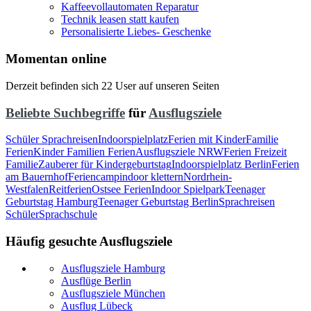
Kaffeevollautomaten Reparatur
Technik leasen statt kaufen
Personalisierte Liebes- Geschenke
Momentan online
Derzeit befinden sich 22 User auf unseren Seiten
Beliebte Suchbegriffe
für
Ausflugsziele
Schüler Sprachreisen
Indoorspielplatz
Ferien mit Kinder
Familie
Ferien
Kinder Familien Ferien
Ausflugsziele NRW
Ferien Freizeit
Familie
Zauberer für Kindergeburtstag
Indoorspielplatz Berlin
Ferien
am Bauernhof
Feriencamp
indoor klettern
Nordrhein-
Westfalen
Reitferien
Ostsee Ferien
Indoor Spielpark
Teenager
Geburtstag Hamburg
Teenager Geburtstag Berlin
Sprachreisen
Schüler
Sprachschule
Häufig gesuchte Ausflugsziele
Ausflugsziele Hamburg
Ausflüge Berlin
Ausflugsziele München
Ausflug Lübeck