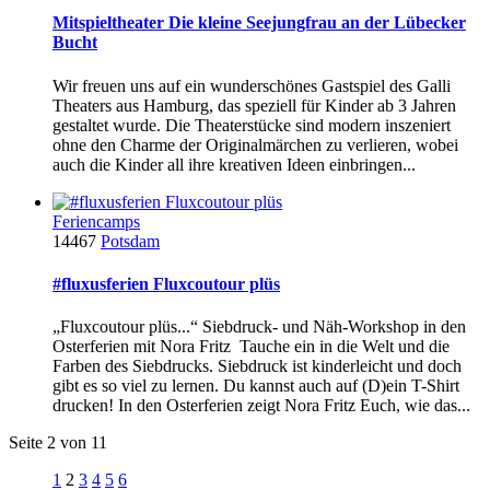
Mitspieltheater Die kleine Seejungfrau an der Lübecker
Bucht
Wir freuen uns auf ein wunderschönes Gastspiel des Galli
Theaters aus Hamburg, das speziell für Kinder ab 3 Jahren
gestaltet wurde. Die Theaterstücke sind modern inszeniert
ohne den Charme der Originalmärchen zu verlieren, wobei
auch die Kinder all ihre kreativen Ideen einbringen...
Feriencamps
14467
Potsdam
#fluxusferien Fluxcoutour plüs
„Fluxcoutour plüs...“ Siebdruck- und Näh-Workshop in den
Osterferien mit Nora Fritz Tauche ein in die Welt und die
Farben des Siebdrucks. Siebdruck ist kinderleicht und doch
gibt es so viel zu lernen. Du kannst auch auf (D)ein T-Shirt
drucken! In den Osterferien zeigt Nora Fritz Euch, wie das...
Seite 2 von 11
1
2
3
4
5
6