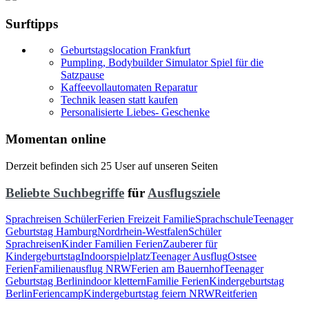
Surftipps
Geburtstagslocation Frankfurt
Pumpling, Bodybuilder Simulator Spiel für die
Satzpause
Kaffeevollautomaten Reparatur
Technik leasen statt kaufen
Personalisierte Liebes- Geschenke
Momentan online
Derzeit befinden sich 25 User auf unseren Seiten
Beliebte Suchbegriffe
für
Ausflugsziele
Sprachreisen Schüler
Ferien Freizeit Familie
Sprachschule
Teenager
Geburtstag Hamburg
Nordrhein-Westfalen
Schüler
Sprachreisen
Kinder Familien Ferien
Zauberer für
Kindergeburtstag
Indoorspielplatz
Teenager Ausflug
Ostsee
Ferien
Familienausflug NRW
Ferien am Bauernhof
Teenager
Geburtstag Berlin
indoor klettern
Familie Ferien
Kindergeburtstag
Berlin
Feriencamp
Kindergeburtstag feiern NRW
Reitferien