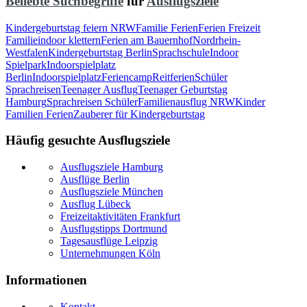
Beliebte Suchbegriffe
für
Ausflugsziele
Kindergeburtstag feiern NRW
Familie Ferien
Ferien Freizeit
Familie
indoor klettern
Ferien am Bauernhof
Nordrhein-
Westfalen
Kindergeburtstag Berlin
Sprachschule
Indoor
Spielpark
Indoorspielplatz
Berlin
Indoorspielplatz
Feriencamp
Reitferien
Schüler
Sprachreisen
Teenager Ausflug
Teenager Geburtstag
Hamburg
Sprachreisen Schüler
Familienausflug NRW
Kinder
Familien Ferien
Zauberer für Kindergeburtstag
Häufig gesuchte Ausflugsziele
Ausflugsziele Hamburg
Ausflüge Berlin
Ausflugsziele München
Ausflug Lübeck
Freizeitaktivitäten Frankfurt
Ausflugstipps Dortmund
Tagesausflüge Leipzig
Unternehmungen Köln
Informationen
Kontakt