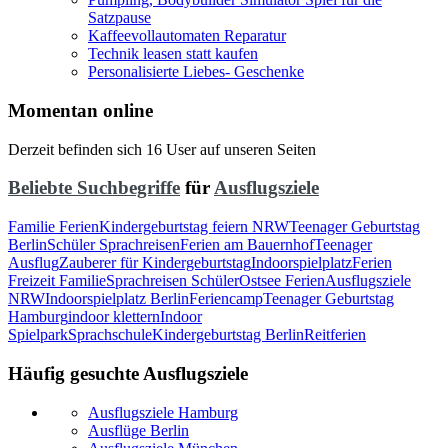
Satzpause
Kaffeevollautomaten Reparatur
Technik leasen statt kaufen
Personalisierte Liebes- Geschenke
Momentan online
Derzeit befinden sich 16 User auf unseren Seiten
Beliebte Suchbegriffe
für
Ausflugsziele
Familie Ferien
Kindergeburtstag feiern NRW
Teenager Geburtstag
Berlin
Schüler Sprachreisen
Ferien am Bauernhof
Teenager
Ausflug
Zauberer für Kindergeburtstag
Indoorspielplatz
Ferien
Freizeit Familie
Sprachreisen Schüler
Ostsee Ferien
Ausflugsziele
NRW
Indoorspielplatz Berlin
Feriencamp
Teenager Geburtstag
Hamburg
indoor klettern
Indoor
Spielpark
Sprachschule
Kindergeburtstag Berlin
Reitferien
Häufig gesuchte Ausflugsziele
Ausflugsziele Hamburg
Ausflüge Berlin