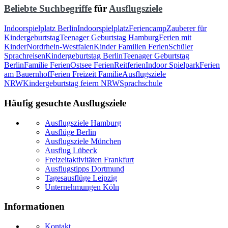
Beliebte Suchbegriffe
für
Ausflugsziele
Indoorspielplatz Berlin
Indoorspielplatz
Feriencamp
Zauberer für
Kindergeburtstag
Teenager Geburtstag Hamburg
Ferien mit
Kinder
Nordrhein-Westfalen
Kinder Familien Ferien
Schüler
Sprachreisen
Kindergeburtstag Berlin
Teenager Geburtstag
Berlin
Familie Ferien
Ostsee Ferien
Reitferien
Indoor Spielpark
Ferien
am Bauernhof
Ferien Freizeit Familie
Ausflugsziele
NRW
Kindergeburtstag feiern NRW
Sprachschule
Häufig gesuchte Ausflugsziele
Ausflugsziele Hamburg
Ausflüge Berlin
Ausflugsziele München
Ausflug Lübeck
Freizeitaktivitäten Frankfurt
Ausflugstipps Dortmund
Tagesausflüge Leipzig
Unternehmungen Köln
Informationen
Kontakt