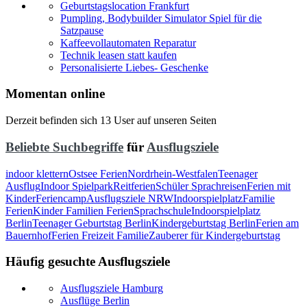
Geburtstagslocation Frankfurt
Pumpling, Bodybuilder Simulator Spiel für die
Satzpause
Kaffeevollautomaten Reparatur
Technik leasen statt kaufen
Personalisierte Liebes- Geschenke
Momentan online
Derzeit befinden sich 13 User auf unseren Seiten
Beliebte Suchbegriffe
für
Ausflugsziele
indoor klettern
Ostsee Ferien
Nordrhein-Westfalen
Teenager
Ausflug
Indoor Spielpark
Reitferien
Schüler Sprachreisen
Ferien mit
Kinder
Feriencamp
Ausflugsziele NRW
Indoorspielplatz
Familie
Ferien
Kinder Familien Ferien
Sprachschule
Indoorspielplatz
Berlin
Teenager Geburtstag Berlin
Kindergeburtstag Berlin
Ferien am
Bauernhof
Ferien Freizeit Familie
Zauberer für Kindergeburtstag
Häufig gesuchte Ausflugsziele
Ausflugsziele Hamburg
Ausflüge Berlin