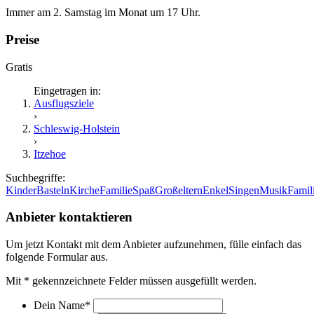
Immer am 2. Samstag im Monat um 17 Uhr.
Preise
Gratis
Eingetragen in:
Ausflugsziele
›
Schleswig-Holstein
›
Itzehoe
Suchbegriffe:
Kinder
Basteln
Kirche
Familie
Spaß
Großeltern
Enkel
Singen
Musik
Famil
Anbieter kontaktieren
Um jetzt Kontakt mit dem Anbieter aufzunehmen, fülle einfach das
folgende Formular aus.
Mit
*
gekennzeichnete Felder müssen ausgefüllt werden.
Dein Name
*