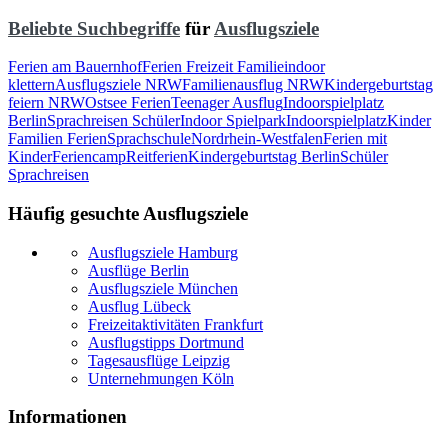
Beliebte Suchbegriffe
für
Ausflugsziele
Ferien am Bauernhof
Ferien Freizeit Familie
indoor
klettern
Ausflugsziele NRW
Familienausflug NRW
Kindergeburtstag
feiern NRW
Ostsee Ferien
Teenager Ausflug
Indoorspielplatz
Berlin
Sprachreisen Schüler
Indoor Spielpark
Indoorspielplatz
Kinder
Familien Ferien
Sprachschule
Nordrhein-Westfalen
Ferien mit
Kinder
Feriencamp
Reitferien
Kindergeburtstag Berlin
Schüler
Sprachreisen
Häufig gesuchte Ausflugsziele
Ausflugsziele Hamburg
Ausflüge Berlin
Ausflugsziele München
Ausflug Lübeck
Freizeitaktivitäten Frankfurt
Ausflugstipps Dortmund
Tagesausflüge Leipzig
Unternehmungen Köln
Informationen