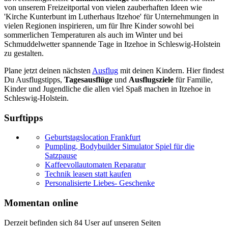
von unserem Freizeitportal von vielen zauberhaften Ideen wie
'Kirche Kunterbunt im Lutherhaus Itzehoe' für Unternehmungen in
vielen Regionen inspirieren, um für Ihre Kinder sowohl bei
sommerlichen Temperaturen als auch im Winter und bei
Schmuddelwetter spannende Tage in Itzehoe in Schleswig-Holstein
zu gestalten.
Plane jetzt deinen nächsten
Ausflug
mit deinen Kindern. Hier findest
Du Ausflugstipps,
Tagesausflüge
und
Ausflugsziele
für Familie,
Kinder und Jugendliche die allen viel Spaß machen in Itzehoe in
Schleswig-Holstein.
Surftipps
Geburtstagslocation Frankfurt
Pumpling, Bodybuilder Simulator Spiel für die
Satzpause
Kaffeevollautomaten Reparatur
Technik leasen statt kaufen
Personalisierte Liebes- Geschenke
Momentan online
Derzeit befinden sich 84 User auf unseren Seiten