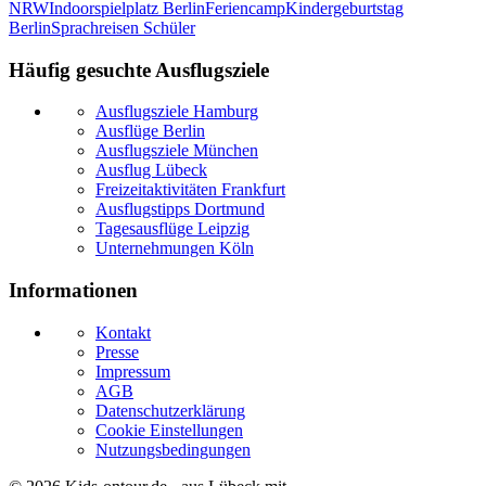
NRW
Indoorspielplatz Berlin
Feriencamp
Kindergeburtstag
Berlin
Sprachreisen Schüler
Häufig gesuchte Ausflugsziele
Ausflugsziele Hamburg
Ausflüge Berlin
Ausflugsziele München
Ausflug Lübeck
Freizeitaktivitäten Frankfurt
Ausflugstipps Dortmund
Tagesausflüge Leipzig
Unternehmungen Köln
Informationen
Kontakt
Presse
Impressum
AGB
Datenschutzerklärung
Cookie Einstellungen
Nutzungsbedingungen