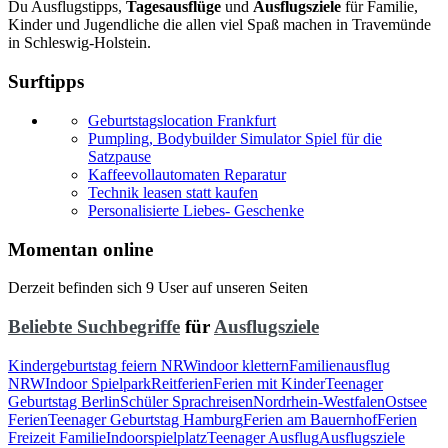
Du Ausflugstipps,
Tagesausflüge
und
Ausflugsziele
für Familie,
Kinder und Jugendliche die allen viel Spaß machen in Travemünde
in Schleswig-Holstein.
Surftipps
Geburtstagslocation Frankfurt
Pumpling, Bodybuilder Simulator Spiel für die
Satzpause
Kaffeevollautomaten Reparatur
Technik leasen statt kaufen
Personalisierte Liebes- Geschenke
Momentan online
Derzeit befinden sich 9 User auf unseren Seiten
Beliebte Suchbegriffe
für
Ausflugsziele
Kindergeburtstag feiern NRW
indoor klettern
Familienausflug
NRW
Indoor Spielpark
Reitferien
Ferien mit Kinder
Teenager
Geburtstag Berlin
Schüler Sprachreisen
Nordrhein-Westfalen
Ostsee
Ferien
Teenager Geburtstag Hamburg
Ferien am Bauernhof
Ferien
Freizeit Familie
Indoorspielplatz
Teenager Ausflug
Ausflugsziele