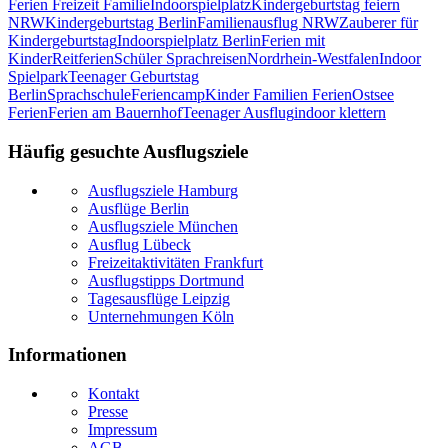
Ferien Freizeit Familie
Indoorspielplatz
Kindergeburtstag feiern
NRW
Kindergeburtstag Berlin
Familienausflug NRW
Zauberer für
Kindergeburtstag
Indoorspielplatz Berlin
Ferien mit
Kinder
Reitferien
Schüler Sprachreisen
Nordrhein-Westfalen
Indoor
Spielpark
Teenager Geburtstag
Berlin
Sprachschule
Feriencamp
Kinder Familien Ferien
Ostsee
Ferien
Ferien am Bauernhof
Teenager Ausflug
indoor klettern
Häufig gesuchte Ausflugsziele
Ausflugsziele Hamburg
Ausflüge Berlin
Ausflugsziele München
Ausflug Lübeck
Freizeitaktivitäten Frankfurt
Ausflugstipps Dortmund
Tagesausflüge Leipzig
Unternehmungen Köln
Informationen
Kontakt
Presse
Impressum
AGB