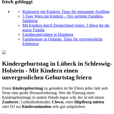
frisch gebloggt
Radtouren mit Kindern: Tipps für entspannte Ausflüge
3 Tage Wien mit Kindern – Der perfekte Familien-
Städtetrip
Mit Kindern durch Deutschland reisen: 5 Ideen für die
ganze Familie
Familienaktivitäten in Hamburg
Familientage in Orlando: Tipps für unvergessliche
Erlebnisse
Kindergeburtstag in Lübeck in Schleswig-
Holstein - Mit Kindern einen
unvergesslichen Geburtstag feiern
Einen
Kindergeburtstag
zu gestalten ist für Eltern jedes Jahr aufs
Neue eine große Herausforderung. Wer die Planung eines
Kindergeburtstags in andere Hände legen will, der ist mit einem
Zauberer
, Luftballonkünstler,
Clown
, einer
Hüpfburg mieten
oder DJ zur
Kinderanimation
sehr gut aufgehoben.