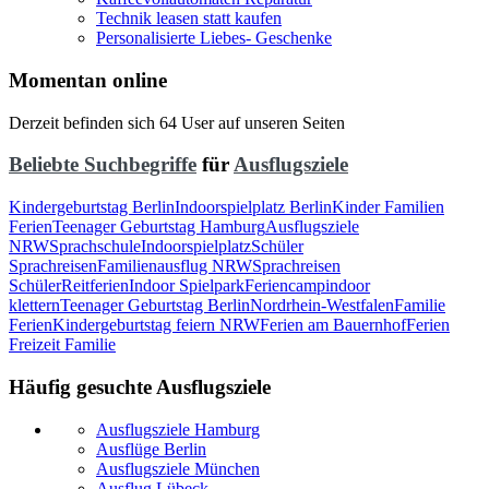
Technik leasen statt kaufen
Personalisierte Liebes- Geschenke
Momentan online
Derzeit befinden sich 64 User auf unseren Seiten
Beliebte Suchbegriffe
für
Ausflugsziele
Kindergeburtstag Berlin
Indoorspielplatz Berlin
Kinder Familien
Ferien
Teenager Geburtstag Hamburg
Ausflugsziele
NRW
Sprachschule
Indoorspielplatz
Schüler
Sprachreisen
Familienausflug NRW
Sprachreisen
Schüler
Reitferien
Indoor Spielpark
Feriencamp
indoor
klettern
Teenager Geburtstag Berlin
Nordrhein-Westfalen
Familie
Ferien
Kindergeburtstag feiern NRW
Ferien am Bauernhof
Ferien
Freizeit Familie
Häufig gesuchte Ausflugsziele
Ausflugsziele Hamburg
Ausflüge Berlin
Ausflugsziele München
Ausflug Lübeck