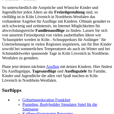
So unterschiedlich die Ansprüche und Wünsche Kinder und
Jugendlicher jeden Alters an die
Freizeitgestaltung
sind, so
vielfältig ist in Köln Lövenich in Nordrhein-Westfalen das
vorhandene Angebot für Ausflüge mit Kindern. Oftmals gestaltet es
sich schwierig und zeitintensiv, im Internet Möglichkeiten für
abwechslungsreiche
Familienausflüge
zu finden. Lassen Sie sich
von unserem Freizeitportal von vielen zauberhaften Ideen wie
'Schauspieler werden in Köln - Schnupperkurs für Anfänger ' für
Unternehmungen in vielen Regionen inspirieren, um für Ihre Kinder
sowohl bei sommerlichen Temperaturen als auch im Winter und bei
Schmuddelwetter spannende Tage in Köln Lövenich in Nordrhein-
Westfalen zu gestalten.
Plane jetzt deinen nächsten
Ausflug
mit deinen Kindern. Hier findest
Du Ausflugstipps,
Tagesausflüge
und
Ausflugsziele
für Familie,
Kinder und Jugendliche die allen viel Spaß machen in Köln
Lövenich in Nordrhein-Westfalen.
Surftipps
Geburtstagslocation Frankfurt
Pumpling, Bodybuilder Simulator Spiel für die
Satzpause
Kaffeevollautomaten Reparatur