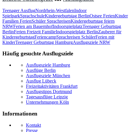
Teenager Ausflug
Nordrhein-Westfalen
Indoor
Spielpark
Sprachschule
Kindergeburtstag Berlin
Ostsee Ferien
Kinder
Familien Ferien
Schüler Sprachreisen
Kindergeburtstag feiern
NRW
Ferien am Bauernhof
Indoorspielplatz
Teenager Geburtstag
Berlin
Ferien Freizeit Familie
Indoorspielplatz Berlin
Zauberer für
Kindergeburtstag
Feriencamp
Sprachreisen Schüler
Ferien mit
Kinder
Teenager Geburtstag Hamburg
Ausflugsziele NRW
Häufig gesuchte Ausflugsziele
Ausflugsziele Hamburg
Ausflüge Berlin
Ausflugsziele München
Ausflug Lübeck
Freizeitaktivitäten Frankfurt
Ausflugstipps Dortmund
Tagesausflüge Leipzig
Unternehmungen Köln
Informationen
Kontakt
Presse