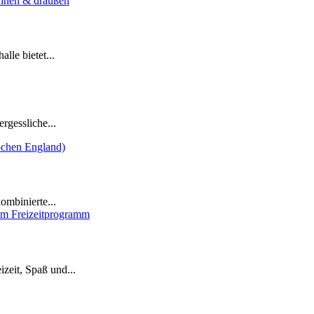
lle bietet...
rgessliche...
ombinierte...
zeit, Spaß und...