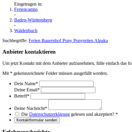
Eingetragen in:
Feriencamps
›
Baden-Württemberg
›
Waldenbuch
Suchbegriffe:
Ferien
Bauernhof
Pony
Ponyreiten
Alpaka
Anbieter kontaktieren
Um jetzt Kontakt mit dem Anbieter aufzunehmen, fülle einfach das f
Mit
*
gekennzeichnete Felder müssen ausgefüllt werden.
Dein Name
*
Deine Email
*
Betreff
*
Deine Nachricht
*
Die
Datenschutzerklärung
gelesen und akzeptiert?
*
Kontaktformular senden
Erfahrungsberichte