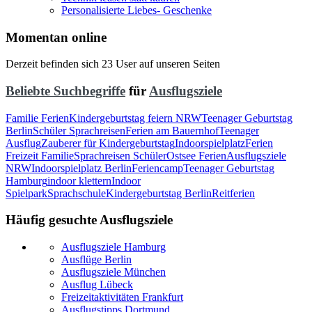
Personalisierte Liebes- Geschenke
Momentan online
Derzeit befinden sich 23 User auf unseren Seiten
Beliebte Suchbegriffe
für
Ausflugsziele
Familie Ferien
Kindergeburtstag feiern NRW
Teenager Geburtstag
Berlin
Schüler Sprachreisen
Ferien am Bauernhof
Teenager
Ausflug
Zauberer für Kindergeburtstag
Indoorspielplatz
Ferien
Freizeit Familie
Sprachreisen Schüler
Ostsee Ferien
Ausflugsziele
NRW
Indoorspielplatz Berlin
Feriencamp
Teenager Geburtstag
Hamburg
indoor klettern
Indoor
Spielpark
Sprachschule
Kindergeburtstag Berlin
Reitferien
Häufig gesuchte Ausflugsziele
Ausflugsziele Hamburg
Ausflüge Berlin
Ausflugsziele München
Ausflug Lübeck
Freizeitaktivitäten Frankfurt
Ausflugstipps Dortmund