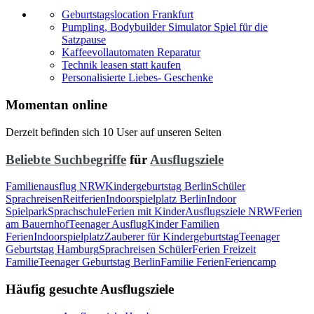
Geburtstagslocation Frankfurt
Pumpling, Bodybuilder Simulator Spiel für die
Satzpause
Kaffeevollautomaten Reparatur
Technik leasen statt kaufen
Personalisierte Liebes- Geschenke
Momentan online
Derzeit befinden sich 10 User auf unseren Seiten
Beliebte Suchbegriffe
für
Ausflugsziele
Familienausflug NRW
Kindergeburtstag Berlin
Schüler
Sprachreisen
Reitferien
Indoorspielplatz Berlin
Indoor
Spielpark
Sprachschule
Ferien mit Kinder
Ausflugsziele NRW
Ferien
am Bauernhof
Teenager Ausflug
Kinder Familien
Ferien
Indoorspielplatz
Zauberer für Kindergeburtstag
Teenager
Geburtstag Hamburg
Sprachreisen Schüler
Ferien Freizeit
Familie
Teenager Geburtstag Berlin
Familie Ferien
Feriencamp
Häufig gesuchte Ausflugsziele