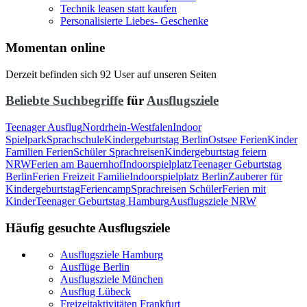
Technik leasen statt kaufen
Personalisierte Liebes- Geschenke
Momentan online
Derzeit befinden sich 92 User auf unseren Seiten
Beliebte Suchbegriffe
für
Ausflugsziele
Teenager Ausflug
Nordrhein-Westfalen
Indoor
Spielpark
Sprachschule
Kindergeburtstag Berlin
Ostsee Ferien
Kinder
Familien Ferien
Schüler Sprachreisen
Kindergeburtstag feiern
NRW
Ferien am Bauernhof
Indoorspielplatz
Teenager Geburtstag
Berlin
Ferien Freizeit Familie
Indoorspielplatz Berlin
Zauberer für
Kindergeburtstag
Feriencamp
Sprachreisen Schüler
Ferien mit
Kinder
Teenager Geburtstag Hamburg
Ausflugsziele NRW
Häufig gesuchte Ausflugsziele
Ausflugsziele Hamburg
Ausflüge Berlin
Ausflugsziele München
Ausflug Lübeck
Freizeitaktivitäten Frankfurt