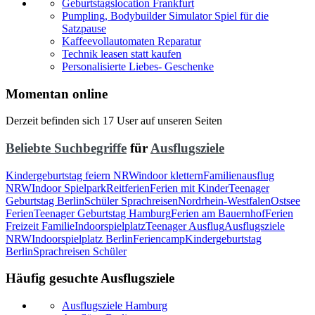
Geburtstagslocation Frankfurt
Pumpling, Bodybuilder Simulator Spiel für die
Satzpause
Kaffeevollautomaten Reparatur
Technik leasen statt kaufen
Personalisierte Liebes- Geschenke
Momentan online
Derzeit befinden sich 17 User auf unseren Seiten
Beliebte Suchbegriffe
für
Ausflugsziele
Kindergeburtstag feiern NRW
indoor klettern
Familienausflug
NRW
Indoor Spielpark
Reitferien
Ferien mit Kinder
Teenager
Geburtstag Berlin
Schüler Sprachreisen
Nordrhein-Westfalen
Ostsee
Ferien
Teenager Geburtstag Hamburg
Ferien am Bauernhof
Ferien
Freizeit Familie
Indoorspielplatz
Teenager Ausflug
Ausflugsziele
NRW
Indoorspielplatz Berlin
Feriencamp
Kindergeburtstag
Berlin
Sprachreisen Schüler
Häufig gesuchte Ausflugsziele
Ausflugsziele Hamburg