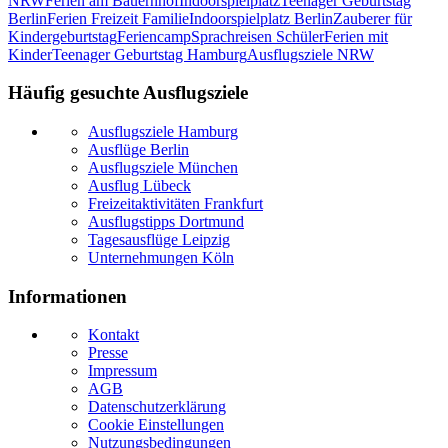
NRW
Ferien am Bauernhof
Indoorspielplatz
Teenager Geburtstag
Berlin
Ferien Freizeit Familie
Indoorspielplatz Berlin
Zauberer für
Kindergeburtstag
Feriencamp
Sprachreisen Schüler
Ferien mit
Kinder
Teenager Geburtstag Hamburg
Ausflugsziele NRW
Häufig gesuchte Ausflugsziele
Ausflugsziele Hamburg
Ausflüge Berlin
Ausflugsziele München
Ausflug Lübeck
Freizeitaktivitäten Frankfurt
Ausflugstipps Dortmund
Tagesausflüge Leipzig
Unternehmungen Köln
Informationen
Kontakt
Presse
Impressum
AGB
Datenschutzerklärung
Cookie Einstellungen
Nutzungsbedingungen