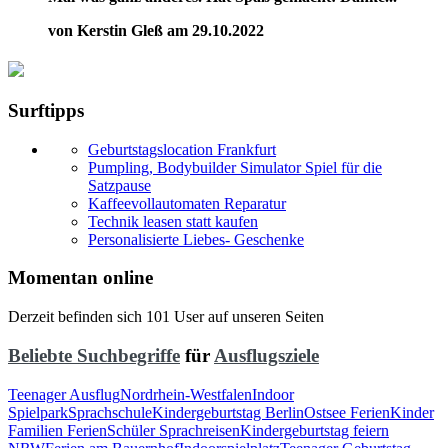
von Kerstin Gleß am 29.10.2022
Surftipps
Geburtstagslocation Frankfurt
Pumpling, Bodybuilder Simulator Spiel für die
Satzpause
Kaffeevollautomaten Reparatur
Technik leasen statt kaufen
Personalisierte Liebes- Geschenke
Momentan online
Derzeit befinden sich 101 User auf unseren Seiten
Beliebte Suchbegriffe
für
Ausflugsziele
Teenager Ausflug
Nordrhein-Westfalen
Indoor
Spielpark
Sprachschule
Kindergeburtstag Berlin
Ostsee Ferien
Kinder
Familien Ferien
Schüler Sprachreisen
Kindergeburtstag feiern