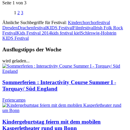
Seite 1 von 3
1
2
3
Ähnliche Suchbegriffe für Festival:
Kinderchorchorfestival
Dresden
Drachenfestival
KIDS Festival
Filmfestival
Irish Folk Rock
Festival
Kids Festival 2014
kids festival kiel
Schleswig-Holstein
KIDS Festival
Ausflugstipps der Woche
wird geladen...
Sommerferien : Interactivity Course Summer I -
Torquay/ Süd England
Feriencamps
Kindergeburtstag feiern mit dem mobilen
Kasperletheater rund um Bonn