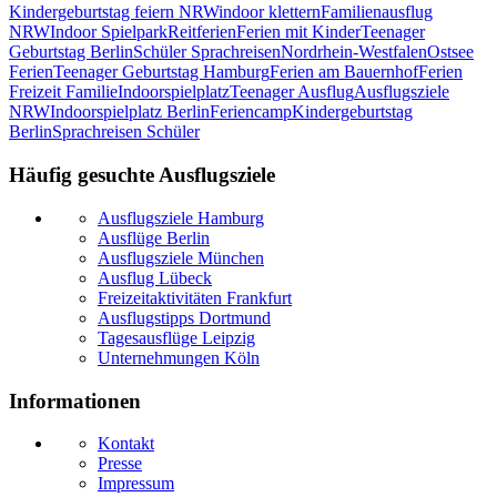
Kindergeburtstag feiern NRW
indoor klettern
Familienausflug
NRW
Indoor Spielpark
Reitferien
Ferien mit Kinder
Teenager
Geburtstag Berlin
Schüler Sprachreisen
Nordrhein-Westfalen
Ostsee
Ferien
Teenager Geburtstag Hamburg
Ferien am Bauernhof
Ferien
Freizeit Familie
Indoorspielplatz
Teenager Ausflug
Ausflugsziele
NRW
Indoorspielplatz Berlin
Feriencamp
Kindergeburtstag
Berlin
Sprachreisen Schüler
Häufig gesuchte Ausflugsziele
Ausflugsziele Hamburg
Ausflüge Berlin
Ausflugsziele München
Ausflug Lübeck
Freizeitaktivitäten Frankfurt
Ausflugstipps Dortmund
Tagesausflüge Leipzig
Unternehmungen Köln
Informationen
Kontakt
Presse
Impressum