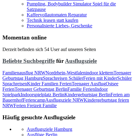
Pumpling, Bodybuilder Simulator Spiel für die
Satzpause
Kaffeevollautomaten Reparatur
Technik leasen statt kaufen
Personalisierte Liebes- Geschenke
Momentan online
Derzeit befinden sich 54 User auf unseren Seiten
Beliebte Suchbegriffe
für
Ausflugsziele
Familienausflug NRW
Nordrhein-Westfalen
indoor klettern
Teenager
Geburtstag Hamburg
Sprachreisen Schüler
Ferien mit Kinder
Schüler
Sprachreisen
Kinder Familien Ferien
Teenager Ausflug
Ostsee
Ferien
Teenager Geburtstag Berlin
Familie Ferien
Indoor
Spielpark
Indoorspielplatz Berlin
Kindergeburtstag Berlin
Ferien am
Bauernhof
Feriencamp
Ausflugsziele NRW
Kindergeburtstag feiern
NRW
Ferien Freizeit Familie
Häufig gesuchte Ausflugsziele
Ausflugsziele Hamburg
Ausflüge Berlin