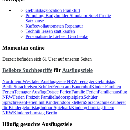
Geburtstagslocation Frankfurt
Pumpling, Bodybuilder Simulator Spiel für die
Satzpause
Kaffeevollautomaten Reparatur
Technik leasen statt kaufen
Personalisierte Liebes- Geschenke
Momentan online
Derzeit befinden sich 61 User auf unseren Seiten
Beliebte Suchbegriffe
für
Ausflugsziele
Nordrhein-Westfalen
Ausflugsziele NRW
Teenager Geburtstag
Berlin
Sprachreisen Schüler
Ferien am Bauernhof
Kinder Familien
Ferien
Teenager Ausflug
Ostsee Ferien
Familie Ferien
Familienausflug
NRW
Ferien Freizeit Familie
Indoorspielplatz
Schüler
Sprachreisen
Ferien mit Kinder
indoor klettern
Sprachschule
Zauberer
für Kindergeburtstag
Indoor Spielpark
Kindergeburtstag feiern
NRW
Kindergeburtstag Berlin
Häufig gesuchte Ausflugsziele