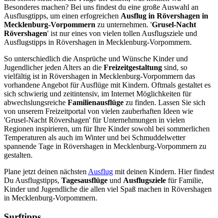
Besonderes machen? Bei uns findest du eine große Auswahl an
Ausflusgtipps, um einen erfogreichen
Ausflug in Rövershagen in
Mecklenburg-Vorpommern
zu unternehmen. '
Grusel-Nacht
Rövershagen
' ist nur eines von vielen tollen Ausflugsziele und
Ausflugstipps in Rövershagen in Mecklenburg-Vorpommern.
So unterschiedlich die Ansprüche und Wünsche Kinder und
Jugendlicher jeden Alters an die
Freizeitgestaltung
sind, so
vielfältig ist in Rövershagen in Mecklenburg-Vorpommern das
vorhandene Angebot für Ausflüge mit Kindern. Oftmals gestaltet es
sich schwierig und zeitintensiv, im Internet Möglichkeiten für
abwechslungsreiche
Familienausflüge
zu finden. Lassen Sie sich
von unserem Freizeitportal von vielen zauberhaften Ideen wie
'Grusel-Nacht Rövershagen' für Unternehmungen in vielen
Regionen inspirieren, um für Ihre Kinder sowohl bei sommerlichen
Temperaturen als auch im Winter und bei Schmuddelwetter
spannende Tage in Rövershagen in Mecklenburg-Vorpommern zu
gestalten.
Plane jetzt deinen nächsten
Ausflug
mit deinen Kindern. Hier findest
Du Ausflugstipps,
Tagesausflüge
und
Ausflugsziele
für Familie,
Kinder und Jugendliche die allen viel Spaß machen in Rövershagen
in Mecklenburg-Vorpommern.
Surftipps