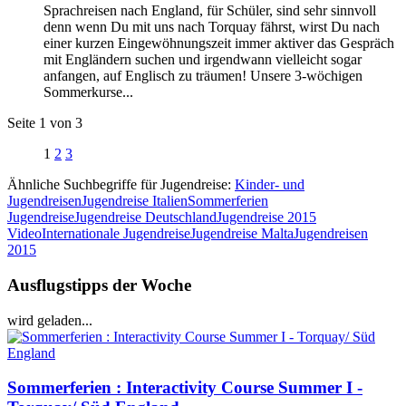
Sprachreisen nach England, für Schüler, sind sehr sinnvoll
denn wenn Du mit uns nach Torquay fährst, wirst Du nach
einer kurzen Eingewöhnungszeit immer aktiver das Gespräch
mit Engländern suchen und irgendwann vielleicht sogar
anfangen, auf Englisch zu träumen! Unsere 3-wöchigen
Sommerkurse...
Seite 1 von 3
1
2
3
Ähnliche Suchbegriffe für Jugendreise:
Kinder- und
Jugendreisen
Jugendreise Italien
Sommerferien
Jugendreise
Jugendreise Deutschland
Jugendreise 2015
Video
Internationale Jugendreise
Jugendreise Malta
Jugendreisen
2015
Ausflugstipps der Woche
wird geladen...
Sommerferien : Interactivity Course Summer I -