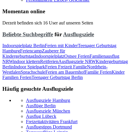
Momentan online
Derzeit befinden sich 16 User auf unseren Seiten
Beliebte Suchbegriffe
für
Ausflugsziele
Indoorspielplatz Berlin
Ferien mit Kinder
Teenager Geburtstag
Hamburg
Feriencamp
Zauberer für
Kindergeburtstag
Indoorspielplatz
Ostsee Ferien
Familienausflug
NRW
indoor klettern
Reitferien
Ausflugsziele NRW
Kindergeburtstag
Berlin
Indoor Spielpark
Ferien Freizeit Familie
Nordrhein-
Westfalen
Sprachschule
Ferien am Bauernhof
Familie Ferien
Kinder
Familien Ferien
Teenager Geburtstag Berlin
Häufig gesuchte Ausflugsziele
Ausflugsziele Hamburg
Ausflüge Berlin
Ausflugsziele München
Ausflug Lübeck
Freizeitaktivitäten Frankfurt
Ausflugstipps Dortmund