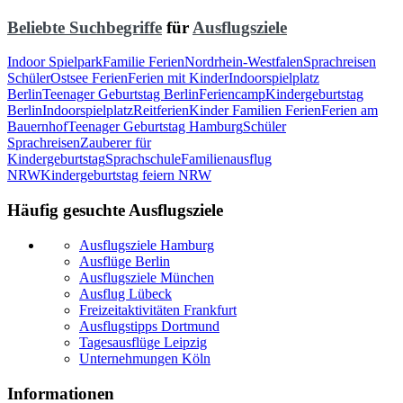
Beliebte Suchbegriffe
für
Ausflugsziele
Indoor Spielpark
Familie Ferien
Nordrhein-Westfalen
Sprachreisen
Schüler
Ostsee Ferien
Ferien mit Kinder
Indoorspielplatz
Berlin
Teenager Geburtstag Berlin
Feriencamp
Kindergeburtstag
Berlin
Indoorspielplatz
Reitferien
Kinder Familien Ferien
Ferien am
Bauernhof
Teenager Geburtstag Hamburg
Schüler
Sprachreisen
Zauberer für
Kindergeburtstag
Sprachschule
Familienausflug
NRW
Kindergeburtstag feiern NRW
Häufig gesuchte Ausflugsziele
Ausflugsziele Hamburg
Ausflüge Berlin
Ausflugsziele München
Ausflug Lübeck
Freizeitaktivitäten Frankfurt
Ausflugstipps Dortmund
Tagesausflüge Leipzig
Unternehmungen Köln
Informationen