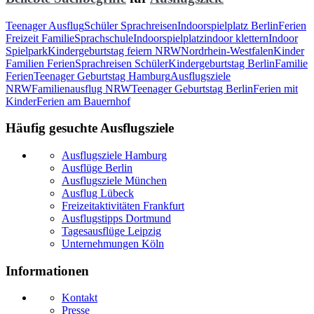
Teenager Ausflug
Schüler Sprachreisen
Indoorspielplatz Berlin
Ferien
Freizeit Familie
Sprachschule
Indoorspielplatz
indoor klettern
Indoor
Spielpark
Kindergeburtstag feiern NRW
Nordrhein-Westfalen
Kinder
Familien Ferien
Sprachreisen Schüler
Kindergeburtstag Berlin
Familie
Ferien
Teenager Geburtstag Hamburg
Ausflugsziele
NRW
Familienausflug NRW
Teenager Geburtstag Berlin
Ferien mit
Kinder
Ferien am Bauernhof
Häufig gesuchte Ausflugsziele
Ausflugsziele Hamburg
Ausflüge Berlin
Ausflugsziele München
Ausflug Lübeck
Freizeitaktivitäten Frankfurt
Ausflugstipps Dortmund
Tagesausflüge Leipzig
Unternehmungen Köln
Informationen
Kontakt
Presse