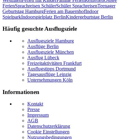
Westfalen
Ferien mit Kinder
Familie Ferien
Reitferien
Ostsee
Ferien
Sprachreisen Schüler
Schüler Sprachreisen
Teenager
Geburtstag Hamburg
Ferien am Bauernhof
Indoor
Spielpark
Indoorspielplatz Berlin
Kindergeburtstag Berlin
Häufig gesuchte Ausflugsziele
Ausflugsziele Hamburg
Ausflüge Berlin
Ausflugsziele München
Ausflug Lübeck
Freizeitaktivitäten Frankfurt
Ausflugstipps Dortmund
Tagesausflüge Leipzig
Unternehmungen Köln
Informationen
Kontakt
Presse
Impressum
AGB
Datenschutzerklärung
Cookie Einstellungen
Nutzungsbedingungen