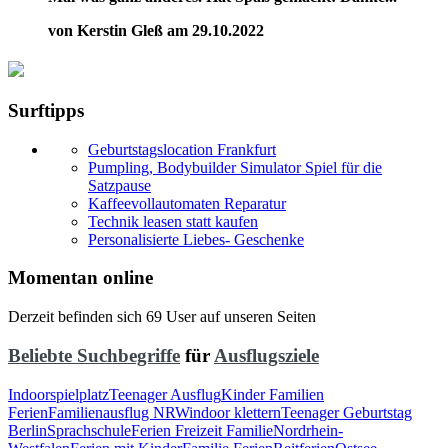
von Kerstin Gleß am 29.10.2022
Surftipps
Geburtstagslocation Frankfurt
Pumpling, Bodybuilder Simulator Spiel für die
Satzpause
Kaffeevollautomaten Reparatur
Technik leasen statt kaufen
Personalisierte Liebes- Geschenke
Momentan online
Derzeit befinden sich 69 User auf unseren Seiten
Beliebte Suchbegriffe
für
Ausflugsziele
Indoorspielplatz
Teenager Ausflug
Kinder Familien
Ferien
Familienausflug NRW
indoor klettern
Teenager Geburtstag
Berlin
Sprachschule
Ferien Freizeit Familie
Nordrhein-