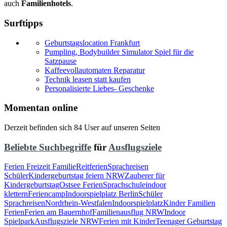
auch
Familienhotels
.
Surftipps
Geburtstagslocation Frankfurt
Pumpling, Bodybuilder Simulator Spiel für die
Satzpause
Kaffeevollautomaten Reparatur
Technik leasen statt kaufen
Personalisierte Liebes- Geschenke
Momentan online
Derzeit befinden sich 84 User auf unseren Seiten
Beliebte Suchbegriffe
für
Ausflugsziele
Ferien Freizeit Familie
Reitferien
Sprachreisen
Schüler
Kindergeburtstag feiern NRW
Zauberer für
Kindergeburtstag
Ostsee Ferien
Sprachschule
indoor
klettern
Feriencamp
Indoorspielplatz Berlin
Schüler
Sprachreisen
Nordrhein-Westfalen
Indoorspielplatz
Kinder Familien
Ferien
Ferien am Bauernhof
Familienausflug NRW
Indoor
Spielpark
Ausflugsziele NRW
Ferien mit Kinder
Teenager Geburtstag