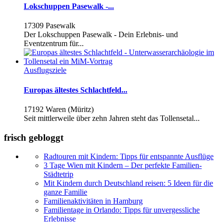
Lokschuppen Pasewalk -...
17309 Pasewalk
Der Lokschuppen Pasewalk - Dein Erlebnis- und
Eventzentrum für...
Ausflugsziele
Europas ältestes Schlachtfeld...
17192 Waren (Müritz)
Seit mittlerweile über zehn Jahren steht das Tollensetal...
frisch gebloggt
Radtouren mit Kindern: Tipps für entspannte Ausflüge
3 Tage Wien mit Kindern – Der perfekte Familien-
Städtetrip
Mit Kindern durch Deutschland reisen: 5 Ideen für die
ganze Familie
Familienaktivitäten in Hamburg
Familientage in Orlando: Tipps für unvergessliche
Erlebnisse