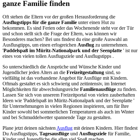
ganze Familie finden
Oft stehen die Eltern vor der großen Herausforderung die
Ausflugstipps für die ganze Familie
unter einen Hut zu
bekommen. Es sind Ferien oder das Wochenende steht vor der Tür
und schon stellt sich die Frage der Eltern, was können wir
Besonderes machen? Bei uns findest du eine große Auswahl an
Ausflusgtipps, um einen erfogreichen
Ausflug
zu unternehmen.
'
Paddelspaß im Müritz-Nationalpark und der Seenplatte
' ist nur
eines von vielen tollen Ausflugsziele und Ausflugstipps .
So unterschiedlich die Ansprüche und Wünsche Kinder und
Jugendlicher jeden Alters an die
Freizeitgestaltung
sind, so
vielfältig ist das vorhandene Angebot für Ausflüge mit Kindern.
Oftmals gestaltet es sich schwierig und zeitintensiv, im Internet
Möglichkeiten für abwechslungsreiche
Familienausflüge
zu finden.
Lassen Sie sich von unserem Freizeitportal von vielen zauberhaften
Ideen wie 'Paddelspaß im Müritz-Nationalpark und der Seenplatte '
für Unternehmungen in vielen Regionen inspirieren, um für Ihre
Kinder sowohl bei sommerlichen Temperaturen als auch im Winter
und bei Schmuddelwetter spannende Tage zu gestalten.
Plane jetzt deinen nächsten
Ausflug
mit deinen Kindern. Hier findest
Du Ausflugstipps,
Tagesausflüge
und
Ausflugsziele
für Familie,
Kinder und Jugendliche die allen viel Spaß machen .