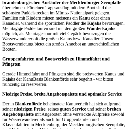
brandenburgischen Ausläufer der Mecklenburger Seenplatte
übernehmen. Für einen Tagesausflug mit dem Boot sind die
schönsten Paddelstrecken im Müritz- Nationalpark gelegen.
Familien mit Kindern mieten meistens ein
Kanu
oder einen
Kanadier, während die sportlichen Paddler die
Kajaks
bevorzugen.
Mehrtägige Paddeltouren sind mit den großen
Wanderkajaks
möglich, als Mehrtagestour mit viel Gepäck bevorzugen die
Wasserwanderer oft die großen Kanus bzw. Kanadier. Unsere
Bootsvermietung bietet ein großes Angebot an unterschiedlichen
Booten.
Gruppenfahrten und Bootsverleih zu Himmelfahrt und
Pfingsten
Gerade Himmelfahrt und Pfingsten sind die preiswerten Kanus und
Kajaks der KanuBasis Blankenförde sehr begehrt - wir bitten
frühzeitig zu reservieren!
Niedrige Preise, breite Angebotspalette und optimaler Service
Der in
Blankenförde
beheimatete Kanuverleih hat sich aufgrund
seiner
niedrigen Preise
, seines
guten Service
und seiner
breiten
Angebotspalette
mit Angeboten ohne versteckte Aufpreise sowohl
für Wasserwanderer als auch für Gruppenfahrten und
Klassenfahrten in Mecklenburg, der Mecklenburgischen Seenplatte,