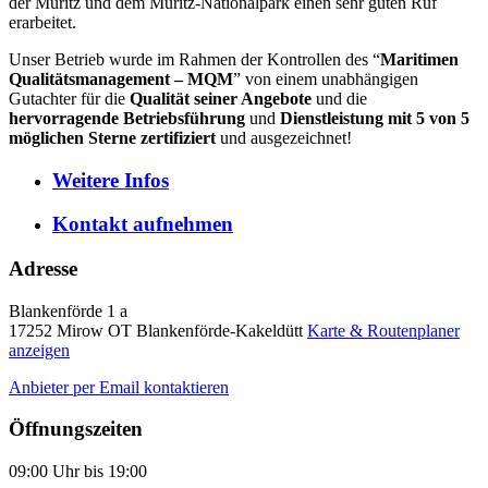
der Müritz und dem Müritz-Nationalpark einen sehr guten Ruf
erarbeitet.
Unser Betrieb wurde im Rahmen der Kontrollen des “
Maritimen
Qualitätsmanagement – MQM
” von einem unabhängigen
Gutachter für die
Qualität seiner Angebote
und die
hervorragende Betriebsführung
und
Dienstleistung mit 5 von 5
möglichen Sterne zertifiziert
und ausgezeichnet!
Weitere
Infos
Kontakt
aufnehmen
Adresse
Blankenförde 1 a
17252
Mirow OT Blankenförde-Kakeldütt
Karte & Routenplaner
anzeigen
Anbieter per Email kontaktieren
Öffnungszeiten
09:00 Uhr bis 19:00