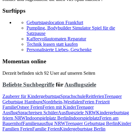
Surftipps
Geburtstagslocation Frankfurt
Pumpling, Bodybuilder Simulator Spiel für die
Satzpause
Kaffeevollautomaten Reparatur
Technik leasen statt kaufen
Personalisierte Liebes- Geschenke
Momentan online
Derzeit befinden sich 92 User auf unseren Seiten
Beliebte Suchbegriffe
für
Ausflugsziele
Zauberer für Kindergeburtstag
Sprachschule
Reitferien
Teenager
Geburtstag Hamburg
Nordrhein-Westfalen
Ferien Freizeit
Familie
Ostsee Ferien
Ferien mit Kinder
Teenager
Ausflug
Sprachreisen Schüler
Ausflugsziele NRW
Kindergeburtstag
feiern NRW
Indoorspielplatz Berlin
Indoorspielplatz
Ferien am
Bauernhof
Familienausflug NRW
Teenager Geburtstag Berlin
Kinder
Familien Ferien
Familie Ferien
Kindergeburtstag Berlin